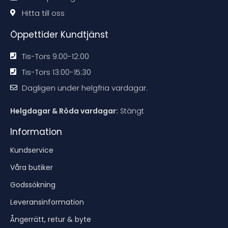
o
o
o
o
n
n
n
n
Hitta till oss
e
e
e
e
n
n
n
n
Öppettider Kundtjänst
Tis-Tors 9:00-12:00
Tis-Tors 13:00-15:30
Dagligen under helgfria vardagar.
Helgdagar & Röda vardagar:
Stängt
Information
Kundservice
Våra butiker
Godssökning
Leveransinformation
Ångerrätt, retur & byte