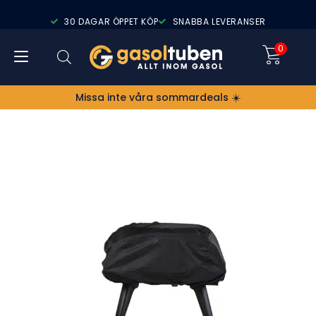
30 DAGAR ÖPPET KÖP
SNABBA LEVERANSER
0
Missa inte våra sommardeals ☀️