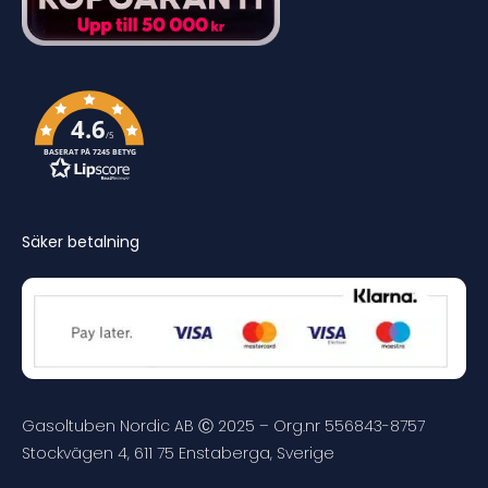
4.6
/5
BASERAT PÅ 7245 BETYG
Säker betalning
Gasoltuben Nordic AB Ⓒ 2025 – Org.nr 556843-8757
Stockvägen 4, 611 75 Enstaberga, Sverige