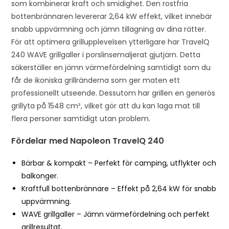
som kombinerar kraft och smidighet. Den rostfria
n
bottenbrännaren levererar 2,64 kW effekt, vilket innebär
t
snabb uppvärmning och jämn tillagning av dina rätter.
h
För att optimera grillupplevelsen ytterligare har TravelQ
e
240 WAVE grillgaller i porslinsemaljerat gjutjärn. Detta
w
säkerställer en jämn värmefördelning samtidigt som du
a
får de ikoniska grillränderna som ger maten ett
i
professionellt utseende. Dessutom har grillen en generös
t
grillyta på 1548 cm², vilket gör att du kan laga mat till
l
flera personer samtidigt utan problem.
i
s
Fördelar med Napoleon TravelQ 240
t
Bärbar & kompakt – Perfekt för camping, utflykter och
f
balkonger.
o
Kraftfull bottenbrännare – Effekt på 2,64 kW för snabb
r
uppvärmning.
t
WAVE grillgaller – Jämn värmefördelning och perfekt
h
grillresultat.
i