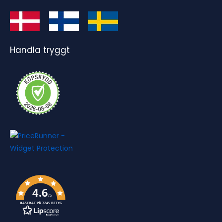
Handla tryggt
4.6
/5
BASERAT PÅ 7245 BETYG