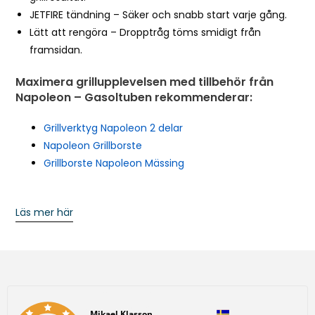
JETFIRE tändning – Säker och snabb start varje gång.
s
Lätt att rengöra – Dropptråg töms smidigt från
p
framsidan.
r
o
Maximera grillupplevelsen med tillbehör från
d
Napoleon – Gasoltuben rekommenderar:
u
c
Grillverktyg Napoleon 2 delar
t
Napoleon Grillborste
Grillborste Napoleon Mässing
Läs mer här
Författare:
Mikael Klasson