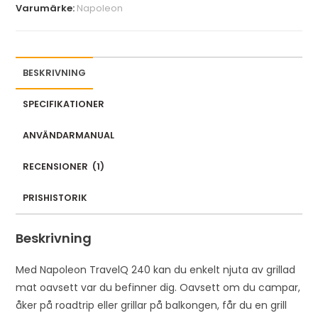
Varumärke:
Napoleon
r
e
m
a
BESKRIVNING
i
l
SPECIFIKATIONER
a
ANVÄNDARMANUAL
d
d
RECENSIONER
(
1
)
r
e
PRISHISTORIK
s
s
Beskrivning
t
o
Med Napoleon TravelQ 240 kan du enkelt njuta av grillad
j
mat oavsett var du befinner dig. Oavsett om du campar,
o
åker på roadtrip eller grillar på balkongen, får du en grill
i