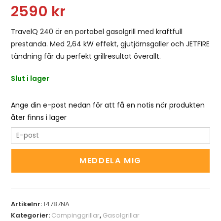
2590
kr
TravelQ 240 är en portabel gasolgrill med kraftfull
prestanda. Med 2,64 kW effekt, gjutjärnsgaller och JETFIRE
tändning får du perfekt grillresultat överallt.
Slut i lager
Ange din e-post nedan för att få en notis när produkten
åter finns i lager
E
n
t
MEDDELA MIG
e
r
y
Artikelnr:
14787NA
o
Kategorier:
Campinggrillar
,
Gasolgrillar
u