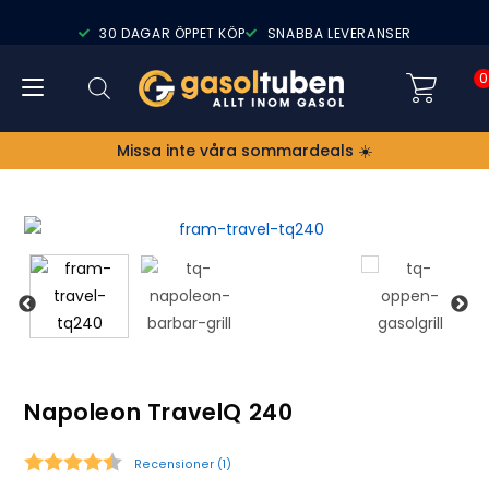
30 DAGAR ÖPPET KÖP
SNABBA LEVERANSER
0
Missa inte våra sommardeals ☀️
Napoleon TravelQ 240
Recensioner (
1
)
Snittbetyg: