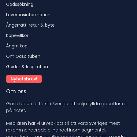
Godssökning
Leveransinformation
Ångerrätt, retur & byte
Köpevillkor
Ångra köp
Om Gasoltuben
Guider & Inspiration
Nyhetsbrev!
Om oss
Gasoltuben är först i Sverige att sälja fyllda gasolflaskor
på nätet.
Med åren har vi utvecklats till att vara Sveriges mest
rekommenderade e-handel inom segmentet
gasolflaskor, gasolgrillar, gasolkaminer och flera andra