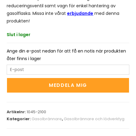
reduceringsventil samt vagn för enkel hantering av
gasolflaska. Missa inte vårat
erbjudande
med denna
produkten!
Slut i lager
Ange din e-post nedan för att få en notis när produkten
åter finns i lager
E
n
t
MEDDELA MIG
e
r
y
Artikelnr:
1045-2100
o
Kategorier:
Gasolbrännare
,
Gasolbrännare och lödverktyg
u
r