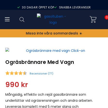
30 DAGAR ÖPPET KÖP
SNABBA LEVERANSER
0
Missa inte våra sommardeals ☀️
Ogräsbrännare Med Vagn
Recensioner (
77
)
Snittbetyg:
990
kr
Mångsidig, effektiv och rejäl gasolbrännare som
underlättar vid ogräsrensningen och andra arbeten.
Levereras komplett med 5 meter slang och