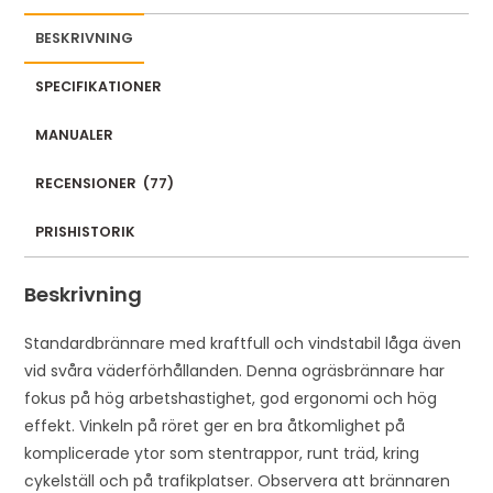
e
m
BESKRIVNING
a
i
SPECIFIKATIONER
l
MANUALER
a
d
RECENSIONER
(
77
)
d
r
PRISHISTORIK
e
s
Beskrivning
s
t
Standardbrännare med kraftfull och vindstabil låga även
o
vid svåra väderförhållanden. Denna ogräsbrännare har
j
fokus på hög arbetshastighet, god ergonomi och hög
o
effekt. Vinkeln på röret ger en bra åtkomlighet på
i
komplicerade ytor som stentrappor, runt träd, kring
n
cykelställ och på trafikplatser. Observera att brännaren