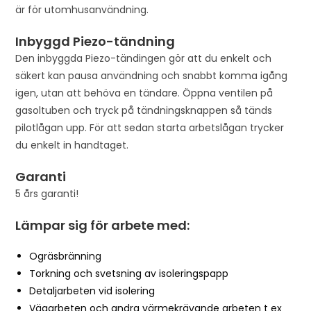
t
är för utomhusanvändning.
h
e
Inbyggd Piezo-tändning
w
Den inbyggda Piezo-tändingen gör att du enkelt och
a
säkert kan pausa användning och snabbt komma igång
i
igen, utan att behöva en tändare. Öppna ventilen på
t
gasoltuben och tryck på tändningsknappen så tänds
l
pilotlågan upp. För att sedan starta arbetslågan trycker
i
du enkelt in handtaget.
s
Garanti
t
f
5 års garanti!
o
Lämpar sig för arbete med:
r
t
Ogräsbränning
h
Torkning och svetsning av isoleringspapp
i
Detaljarbeten vid isolering
s
Vägarbeten och andra värmekrävande arbeten t ex