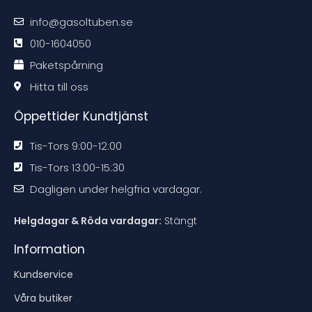
m
m
m
m
m
m
m
m
info@gasoltuben.se
e
e
e
e
n
n
n
n
d
d
d
d
010-1604050
a
a
a
a
t
t
t
t
Paketspårning
i
i
i
i
o
o
o
o
n
n
n
n
Hitta till oss
e
e
e
e
n
n
n
n
Öppettider Kundtjänst
Tis-Tors 9:00-12:00
Tis-Tors 13:00-15:30
Dagligen under helgfria vardagar.
Helgdagar & Röda vardagar:
Stängt
Information
Kundservice
Våra butiker