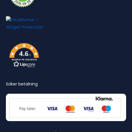
4.6
/5
BASERAT PÅ 7245 BETYG
Säker betalning