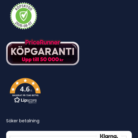
4.6
/5
BASERAT PÅ 7245 BETYG
Säker betalning