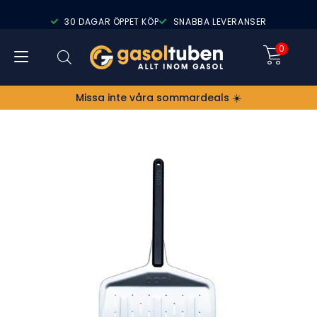
30 DAGAR ÖPPET KÖP
SNABBA LEVERANSER
0
Missa inte våra sommardeals ☀️