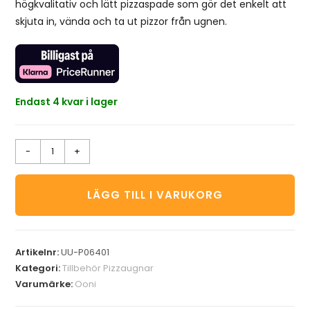
högkvalitativ och lätt pizzaspade som gör det enkelt att
skjuta in, vända och ta ut pizzor från ugnen.
Endast 4 kvar i lager
-
+
LÄGG TILL I VARUKORG
Artikelnr:
UU-P06401
Kategori:
Tillbehör Pizzaugnar
Varumärke:
Ooni