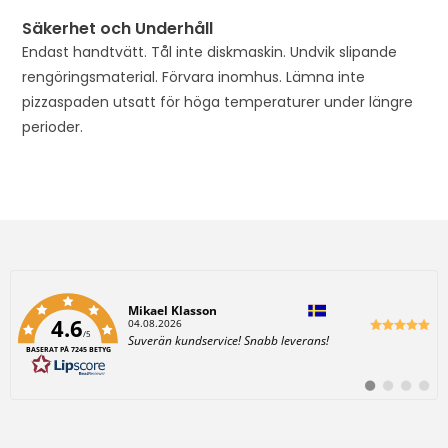
Säkerhet och Underhåll
Endast handtvätt. Tål inte diskmaskin. Undvik slipande
rengöringsmaterial. Förvara inomhus. Lämna inte
pizzaspaden utsatt för höga temperaturer under längre
perioder.
Författare:
Mikael Klasson
4.6
D
04.08.2026
/5
a
T
Suverän kundservice! Snabb leverans!
t
BASERAT PÅ 7245 BETYG
e
u
x
m
t
:
B
B
B
B
:
y
y
y
y
t
t
t
t
t
t
t
t
i
i
i
i
l
l
l
l