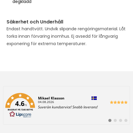
degkladd
Säkerhet och Underhåll
Endast handtvätt. Undvik slipande rengöringsmaterial. Låt
torka innan förvaring inomhus. Ej avsedd för långvarig
exponering för extrema temperaturer.
Författare:
Mikael Klasson
4.6
D
04.08.2026
/5
a
T
Suverän kundservice! Snabb leverans!
t
BASERAT PÅ 7245 BETYG
e
u
x
m
t
:
B
B
B
B
:
y
y
y
y
t
t
t
t
t
t
t
t