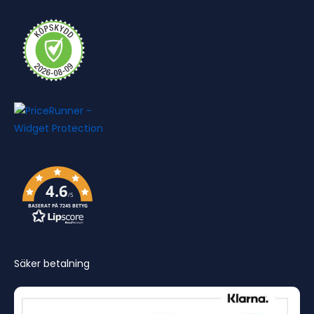
4.6
/5
BASERAT PÅ 7245 BETYG
Säker betalning