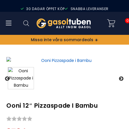
30 DAGAR ÖPPET KÖP
SNABBA LEVERANSER
0
Missa inte våra sommardeals ☀️
Ooni 12″ Pizzaspade I Bambu
Snittbetyg: