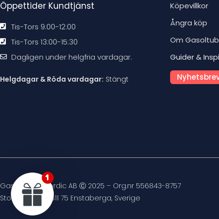
Öppettider Kundtjänst
Köpevillkor
Ångra köp
Tis-Tors 9:00-12:00
Om Gasoltu
Tis-Tors 13:00-15:30
Dagligen under helgfria vardagar.
Guider & Insp
Nyhetsbrev
Helgdagar & Röda vardagar:
Stängt
Gasoltuben Nordic AB Ⓒ 2025 – Org.nr 556843-8757
Stockvägen 4, 611 75 Enstaberga, Sverige