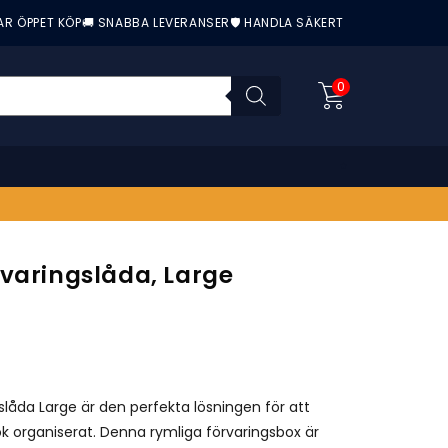
AR ÖPPET KÖP
🚚 SNABBA LEVERANSER
🛡️ HANDLA SÄKERT
0
rvaringslåda, Large
nittbetyg:
slåda Large är den perfekta lösningen för att
kök organiserat. Denna rymliga förvaringsbox är