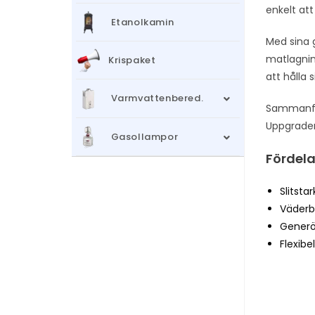
enkelt at
Etanolkamin
Med sina 
matlagning
Krispaket
att hålla 
Varmvattenbered.
Sammanfatt
Uppgrader
Gasollampor
Fördela
Slitstar
Väderb
Generö
Flexib