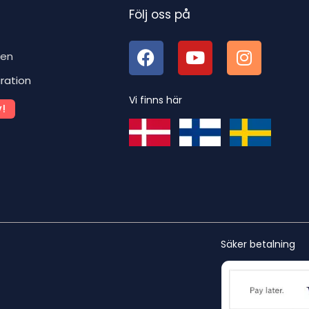
Följ oss på
ben
iration
Vi finns här
!
Säker betalning