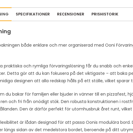
m
a
NING
SPECIFIKATIONER
RECENSIONER
PRISHISTORIK
i
l
ning
a
d
bakningen både enklare och mer organiserad med Ooni Förvaringsl
d
r
e
 praktiska och rymliga förvaringslösning får du snabb och enkel 
s
ker. Detta gör att du kan fokusera på det viktigaste – att baka 
s
idiga designen att alla redskap hålls på ett ställe, vilket sparar 
t
o
 du bakar för familjen eller bjuder in vänner till en pizzafest, hjä
j
ren och fri från onödigt stök. Den robusta konstruktionen i rostfrit
o
llanden. Den är därför perfekt för utomhusbruk året runt, vilket g
i
flexibilitet är lådan designad för att passa Oonis modulära bord
n
ler längs sidan av det medelstora bordet, beroende på ditt utr
t