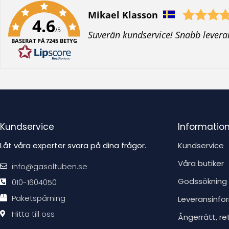
Författare:
Mikael Klasson
4.6
/5
T
Suverän kundservice! Snabb levera
BASERAT PÅ 7245 BETYG
e
x
t
:
Kundservice
Informatio
Låt våra experter svara på dina frågor.
Kundservice
Våra butiker
info@gasoltuben.se
Godssökning
010-1604050
Paketspårning
Leveransinfo
Hitta till oss
Ångerrätt, re