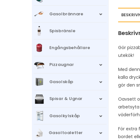
Gasolbrännare
BESKRIV
Spisbränsle
Beskriv
Gör pizza
Engångsbehållare
utekök!
Pizzaugnar
Med denna
kalla dryc
Gasolskåp
gör den sm
Spisar & Ugnar
Oavsett om
arbetsyta 
väderförhå
Gasolkylskåp
För extra 
Gasoltoaletter
bordet el