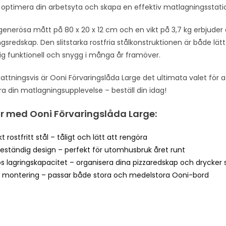
t optimera din arbetsyta och skapa en effektiv matlagningsstati
h
e
generösa mått på 80 x 20 x 12 cm och en vikt på 3,7 kg erbjude
w
sredskap. Den slitstarka rostfria stålkonstruktionen är både lätt
a
sig funktionell och snygg i många år framöver.
i
t
ningsvis är Ooni Förvaringslåda Large det ultimata valet för att
l
a din matlagningsupplevelse – beställ din idag!
i
s
r med Ooni Förvaringslåda Large:
t
f
kt rostfritt stål – tåligt och lätt att rengöra
o
eständig design – perfekt för utomhusbruk året runt
r
s lagringskapacitet – organisera dina pizzaredskap och drycker 
t
el montering – passar både stora och medelstora Ooni-bord
h
i
s
p