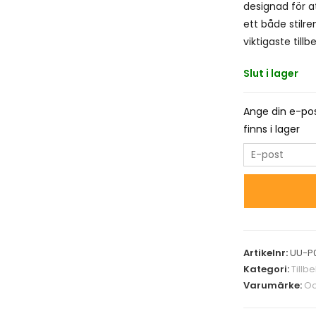
designad för a
ett både stilr
viktigaste tillb
Slut i lager
Ange din e-pos
finns i lager
E
n
t
e
r
y
Artikelnr:
UU-P
o
Kategori:
Tillb
u
Varumärke:
Oo
r
e