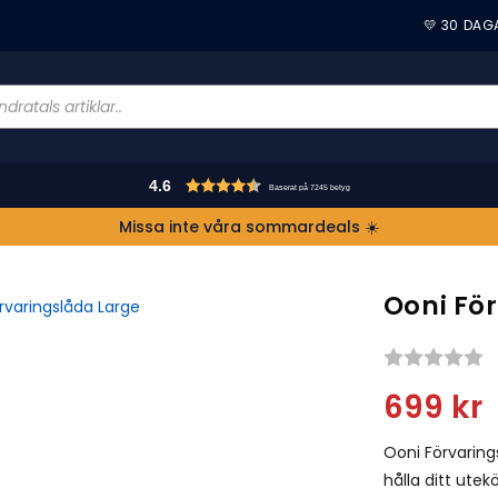
💛 30 DAG
4.6
Baserat på 7245 betyg
Missa inte våra sommardeals ☀️
Ooni Fö
S
699
kr
Ooni Förvaring
hålla ditt ute