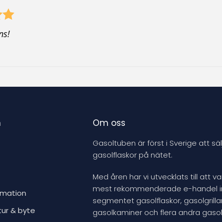
ns!
n
Om oss
Gasoltuben är först i Sverige att säl
gasolflaskor på nätet.
Med åren har vi utvecklats till att v
mest rekommenderade e-handel 
rmation
segmentet gasolflaskor, gasolgrillar
tur & byte
gasolkaminer och flera andra gasol