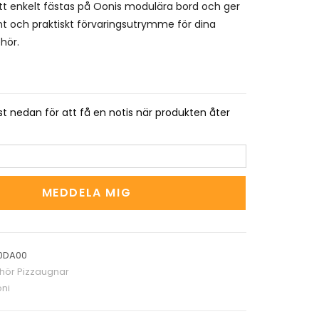
tt enkelt fästas på Oonis modulära bord och ger
ent och praktiskt förvaringsutrymme för dina
ehör.
t nedan för att få en notis när produkten åter
MEDDELA MIG
0DA00
ehör Pizzaugnar
ni