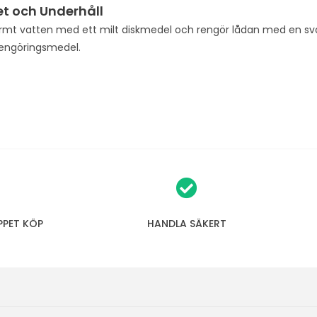
t och Underhåll
r
rmt vatten med ett milt diskmedel och rengör lådan med en svamp
o
rengöringsmedel.
d
u
c
t
PPET KÖP
HANDLA SÄKERT