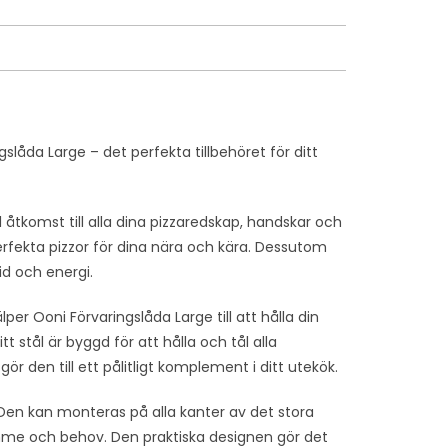
åda Large – det perfekta tillbehöret för ditt
åtkomst till alla dina pizzaredskap, handskar och
perfekta pizzor för dina nära och kära. Dessutom
tid och energi.
lper Ooni Förvaringslåda Large till att hålla din
t stål är byggd för att hålla och tål alla
ör den till ett pålitligt komplement i ditt utekök.
. Den kan monteras på alla kanter av det stora
ymme och behov. Den praktiska designen gör det