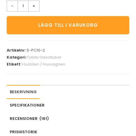
-
+
LÄGG TILL I VARUKORG
Artikelnr:
5-PC10-2
Kategori:
Fyllda Gasoltuber
Etikett:
Husbilen / Husvagnen
BESKRIVNING
SPECIFIKATIONER
RECENSIONER
(
161
)
PRISHISTORIK