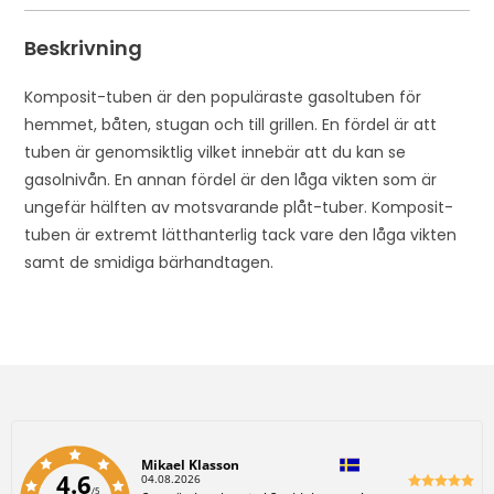
Beskrivning
Komposit-tuben är den populäraste gasoltuben för
hemmet, båten, stugan och till grillen. En fördel är att
tuben är genomsiktlig vilket innebär att du kan se
gasolnivån. En annan fördel är den låga vikten som är
ungefär hälften av motsvarande plåt-tuber. Komposit-
tuben är extremt lätthanterlig tack vare den låga vikten
samt de smidiga bärhandtagen.
Författare:
Mikael Klasson
4.6
D
04.08.2026
/5
a