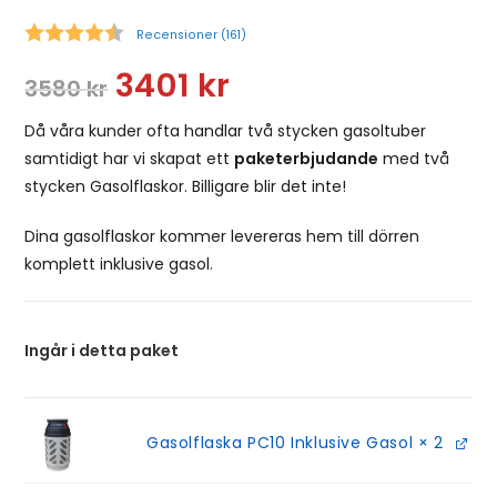
Recensioner (
161
)
Snittbetyg:
3401
kr
3580
kr
Då våra kunder ofta handlar två stycken gasoltuber
samtidigt har vi skapat ett
paketerbjudande
med två
stycken Gasolflaskor. Billigare blir det inte!
Dina gasolflaskor kommer levereras hem till dörren
komplett inklusive gasol.
Ingår i detta paket
Gasolflaska PC10 Inklusive Gasol
× 2