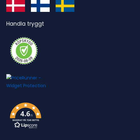
Handla tryggt
4.6
/5
BASERAT PÅ 7245 BETYG