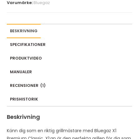
Varumärke:
Bluegaz
a
i
l
a
BESKRIVNING
d
SPECIFIKATIONER
d
r
PRODUKTVIDEO
e
s
MANUALER
s
t
RECENSIONER
(
1
)
o
PRISHISTORIK
j
o
Beskrivning
i
n
Känn dig som en riktig grillmästare med Bluegaz X1
t
Premium Classic. X1:an är den perfekta grillen för dig som