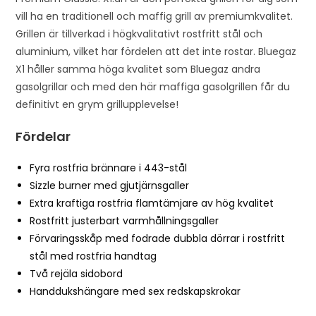
h
vill ha en traditionell och maffig grill av premiumkvalitet.
e
Grillen är tillverkad i högkvalitativt rostfritt stål och
w
aluminium, vilket har fördelen att det inte rostar. Bluegaz
a
X1 håller samma höga kvalitet som Bluegaz andra
i
gasolgrillar och med den här maffiga gasolgrillen får du
t
definitivt en grym grillupplevelse!
l
i
Fördelar
s
t
Fyra rostfria brännare i 443-stål
f
Sizzle burner med gjutjärnsgaller
o
Extra kraftiga rostfria flamtämjare av hög kvalitet
r
Rostfritt justerbart varmhållningsgaller
t
Förvaringsskåp med fodrade dubbla dörrar i rostfritt
h
stål med rostfria handtag
i
Två rejäla sidobord
s
Handdukshängare med sex redskapskrokar
p