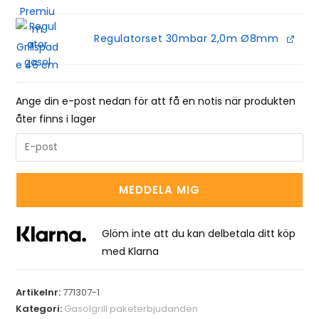
Regulatorset 30mbar 2,0m Ø8mm
Ange din e-post nedan för att få en notis när produkten
åter finns i lager
E
n
t
MEDDELA MIG
e
r
y
Glöm inte att du kan delbetala ditt köp
o
med Klarna
u
r
Artikelnr:
771307-1
e
Kategori:
Gasolgrill paketerbjudanden
m