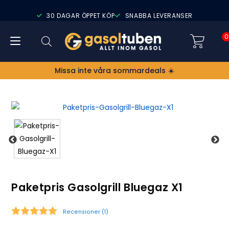
30 DAGAR ÖPPET KÖP
SNABBA LEVERANSER
0
Missa inte våra sommardeals ☀️
Paketpris Gasolgrill Bluegaz X1
Recensioner (
1
)
Snittbetyg: