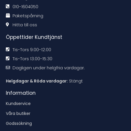
n
n
n
n
d
d
d
d
010-1604050
a
a
a
a
t
t
t
t
Paketspårning
i
i
i
i
o
o
o
o
n
n
n
n
Hitta till oss
e
e
e
e
n
n
n
n
Öppettider Kundtjänst
Tis-Tors 9:00-12:00
Tis-Tors 13:00-15:30
Dagligen under helgfria vardagar.
Helgdagar & Röda vardagar:
Stängt
Information
Kundservice
Våra butiker
Godssökning