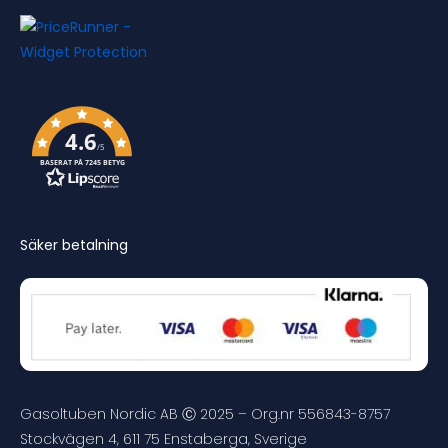
4.6
/5
BASERAT PÅ 7245 BETYG
Säker betalning
Gasoltuben Nordic AB Ⓒ 2025 – Org.nr 556843-8757
Stockvägen 4, 611 75 Enstaberga, Sverige