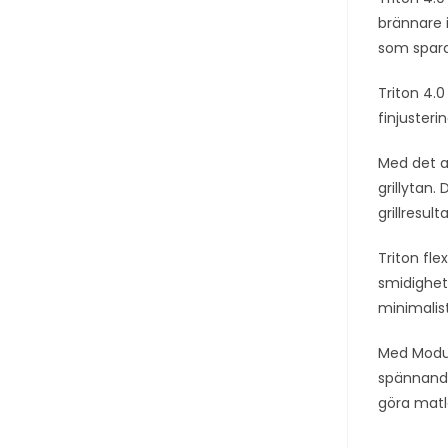
brännare i
som spara
Triton 4.0
finjusteri
Med det a
grillytan.
grillresu
Triton fle
smidighete
minimalis
Med Modul
spännande 
göra matl