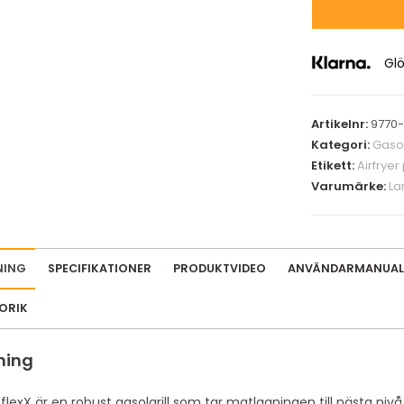
e
r
y
Glö
o
u
r
Artikelnr:
9770-
e
Kategori:
Gasol
Etikett:
Airfryer
m
Varumärke:
La
a
i
l
a
NING
SPECIFIKATIONER
PRODUKTVIDEO
ANVÄNDARMANUAL
d
d
TORIK
r
e
ning
s
s
 flexX är en robust gasolgrill som tar matlagningen till nästa ni