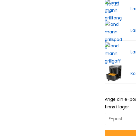
La
La
La
Ko
Ange din e-pos
finns i lager
E
n
t