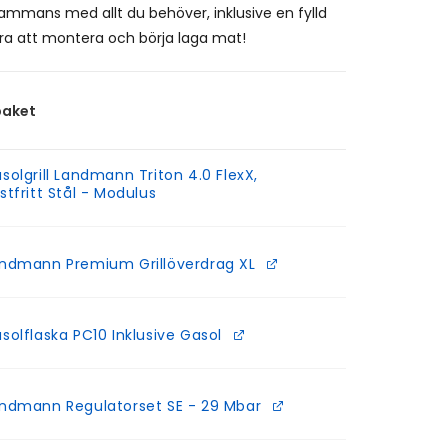
llsammans med allt du behöver, inklusive en fylld
ara att montera och börja laga mat!
paket
solgrill Landmann Triton 4.0 FlexX,
stfritt Stål - Modulus
ndmann Premium Grillöverdrag XL
solflaska PC10 Inklusive Gasol
ndmann Regulatorset SE - 29 Mbar