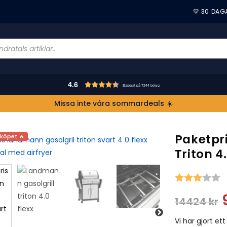
💛 30 DAG
4.6
Baserat på 7244 betyg
Missa inte våra sommardeals ☀️
Paketpr
 köpet 🔥
Triton 4
S
14424
kr
Vi har gjort et