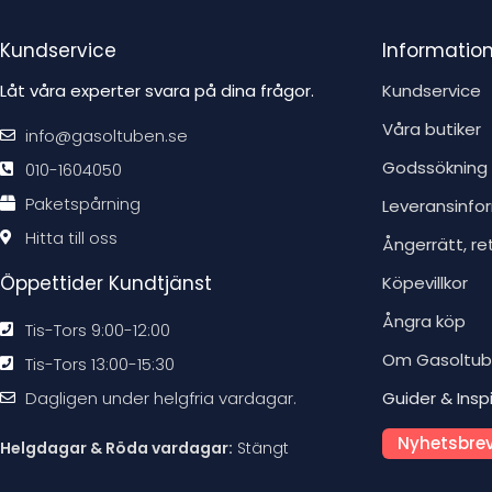
Kundservice
Informatio
Låt våra experter svara på dina frågor.
Kundservice
Våra butiker
info@gasoltuben.se
Godssökning
010-1604050
Paketspårning
Leveransinfo
Hitta till oss
Ångerrätt, re
Öppettider Kundtjänst
Köpevillkor
Ångra köp
Tis-Tors 9:00-12:00
Om Gasoltu
Tis-Tors 13:00-15:30
Dagligen under helgfria vardagar.
Guider & Insp
Nyhetsbrev
Helgdagar & Röda vardagar:
Stängt