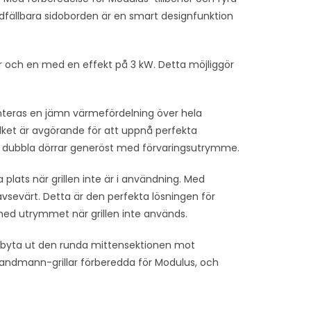
nedfällbara sidoborden är en smart designfunktion
 var och en med en effekt på 3 kW. Detta möjliggör
nteras en jämn värmefördelning över hela
vilket är avgörande för att uppnå perfekta
ed dubbla dörrar generöst med förvaringsutrymme.
a plats när grillen inte är i användning. Med
avsevärt. Detta är den perfekta lösningen för
med utrymmet när grillen inte används.
 byta ut den runda mittensektionen mot
å Landmann-grillar förberedda för Modulus, och