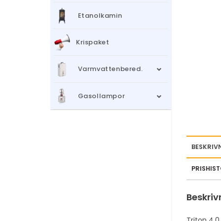
Etanolkamin
Krispaket
Varmvattenbered.
Gasollampor
BESKRIV
PRISHIS
Beskriv
Triton 4.0