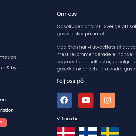
n
Om oss
Gasoltuben är först i Sverige att säl
gasolflaskor på nätet.
Med åren har vi utvecklats till att v
mest rekommenderade e-handel 
rmation
segmentet gasolflaskor, gasolgrillar
tur & byte
gasolkaminer och flera andra gasol
Följ oss på
ben
iration
Vi finns här
!