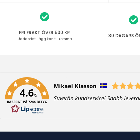
FRI FRAKT ÖVER 500 KR
30 DAGARS Ö
Uddaortstillägg
kan tillkomma
Författare:
Mikael Klasson
4.6
/5
T
Suverän kundservice! Snabb levera
BASERAT PÅ 7244 BETYG
e
x
t
: