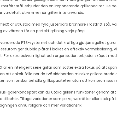
t
 rostfritt stål, erbjuder den en imponerande grillkapacitet. De 
o
r värdefullt utrymme när grillen inte används.
j
o
 flexX är utrustad med fyra justerbara brännare i rostfritt stål,
i
ng av värmen för en perfekt grillning varje gång.
n
t
vancerade PTS-systemet och det kraftiga gjutjärnsgallret gara
h
 Dessutom ger dubbla plåtar i locket en effektiv värmeisolering, 
e
ltat. För extra bekvämlighet och organisation erbjuder skåpet m
w
xX är en intelligent serie grillar som sätter extra fokus på att spar
a
n att enkelt fälla ner de två sidoborden minskar grillens bredd 
i
ten som önskar behålla grillkapaciteten utan att kompromissa 
t
l
us-gallerkonceptet kan du utöka grillens funktioner genom att
i
tillbehör. Tillaga variationer som pizza, wokrätter eller stek p
s
agningen ännu roligare och mer variationsrik.
t
f