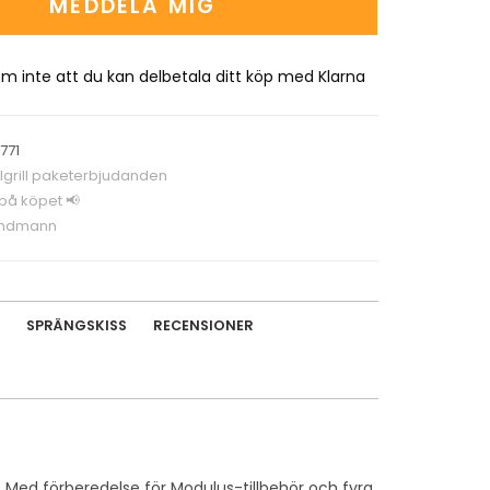
MEDDELA MIG
m inte att du kan delbetala ditt köp med Klarna
771
grill paketerbjudanden
 på köpet 📢
ndmann
SPRÄNGSKISS
RECENSIONER
vå. Med förberedelse för Modulus-tillbehör och fyra