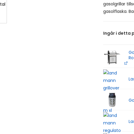
gasolgrillar ti
gasolflaska. B
Ingår i detta 
Ga
Ro
La
Ga
La