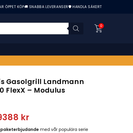
AR ÖPPET KÖP
🚚 SNABBA LEVERANSER
🛡️ HANDLA SÄKERT
0
is Gasolgrill Landmann
.0 FlexX – Modulus
nittbetyg:
9388
kr
t
paketerbjudande
med vår populära serie