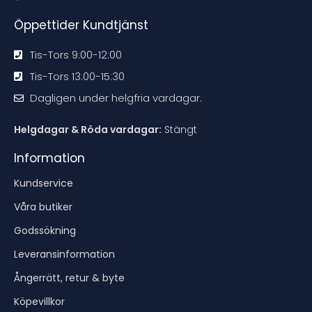
n
n
n
n
Öppettider Kundtjänst
Tis-Tors 9:00-12:00
Tis-Tors 13:00-15:30
Dagligen under helgfria vardagar.
Helgdagar & Röda vardagar:
Stängt
Information
Kundservice
Våra butiker
Godssökning
Leveransinformation
Ångerrätt, retur & byte
Köpevillkor