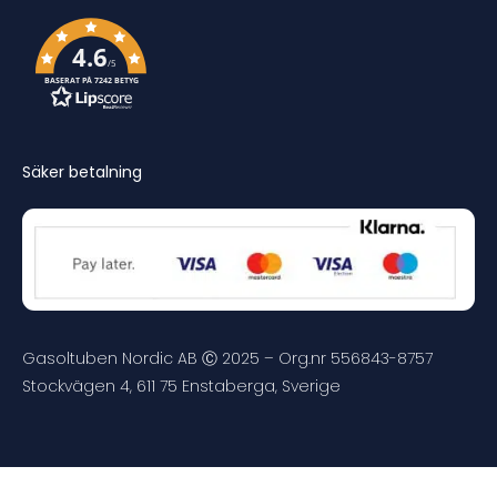
4.6
/5
BASERAT PÅ 7242 BETYG
Säker betalning
Gasoltuben Nordic AB Ⓒ 2025 – Org.nr 556843-8757
Stockvägen 4, 611 75 Enstaberga, Sverige