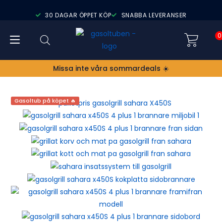
30 DAGAR ÖPPET KÖP
SNABBA LEVERANSER
0
Missa inte våra sommardeals ☀️
Gasoltub på köpet 🔥