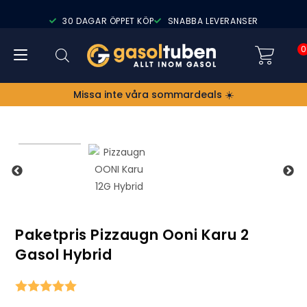
30 DAGAR ÖPPET KÖP
SNABBA LEVERANSER
0
Missa inte våra sommardeals ☀️
Paketpris Pizzaugn Ooni Karu 2
Gasol Hybrid
Snittbetyg: