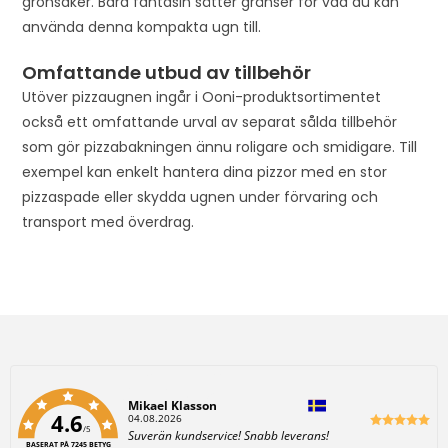
grönsaker. Bara fantasin sätter gränser för vad du kan
använda denna kompakta ugn till.
Omfattande utbud av tillbehör
Utöver pizzaugnen ingår i Ooni-produktsortimentet
också ett omfattande urval av separat sålda tillbehör
som gör pizzabakningen ännu roligare och smidigare. Till
exempel kan enkelt hantera dina pizzor med en stor
pizzaspade eller skydda ugnen under förvaring och
transport med överdrag.
Författare:
Mikael Klasson
4.6
D
04.08.2026
/5
a
T
Suverän kundservice! Snabb leverans!
t
BASERAT PÅ 7245 BETYG