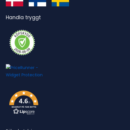
Handla tryggt
4.6
/5
BASERAT PÅ 7245 BETYG