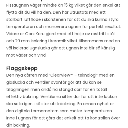
s
Pizzaugnen väger mindre än 15 kg vilket gör den enkel att
p
flytta dit du vill ha den. Den har utrustats med ett
r
ställbart luftflöde i skorstenen för att du ska kunna styra
o
temperaturen och manövrera ugnen för perfekt resultat.
d
Vidare är Ooni Karu gjord med ett hölje av rostfritt stål
u
och 20 mm isolering i keramik vilket tillsammans med en
c
väl isolerad ugnslucka gör att ugnen inte blir så känslig
t
mot väder och vind.
Flaggskepp
Den nya dörren med “ClearView™ – teknologi” med en
glaslucka och ventiler ovanför gör att du kan se
tillagningen men ändå ha stängd dörr för en totalt
effektiv bakning. Ventilerna sitter där för att inte luckan
ska sota igen i så stor utsträckning. En annan nyhet är
den digitala termometern som mäter temperaturen
inne i ugnen för att göra det enkelt att ta kontrollen över
din bakning.