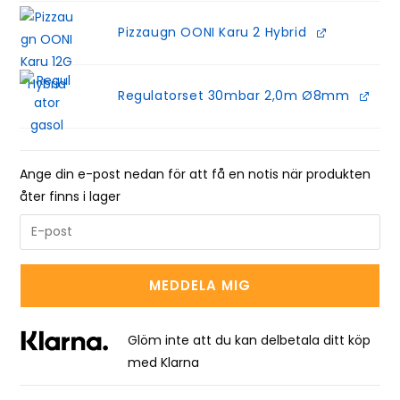
Pizzaugn OONI Karu 2 Hybrid
Regulatorset 30mbar 2,0m Ø8mm
Ange din e-post nedan för att få en notis när produkten
åter finns i lager
E
n
t
MEDDELA MIG
e
r
y
Glöm inte att du kan delbetala ditt köp
o
med Klarna
u