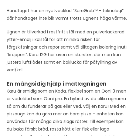
Handtaget har en nyutvecklad “SureGrab™ – teknologi”
där handtaget inte blir varmt trotts ugnens höga värme.
Ugnen är tillverkad i rostfritt stål med en pulverlackerad
ytter-emalj i kolstål för att minska risken för
färgskiftningar och repor samt väl tilltagen isolering inuti
“kroppen”. Karu 12G har även en skorsten där man kan
justera luftflödet samt en baklucka för påfyllning av
ved/kol.
En mångsidig hjälp i matlagningen
Karu är smidig som en Koda, flexibel som en Ooni 3 men
är vedeldad som Ooni pro. En hybrid av de olika ugnarna
så om du funderar på gas eller ved, välj en Karu! Med en
pizzaugn kan du göra mer än bara pizza – enheten kan
användas för många olika slags rätter. Till exempel kan
du baka färskt bröd, rosta kött eller fisk eller laga