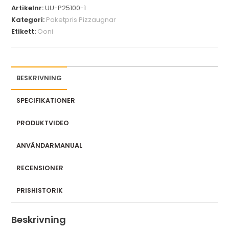
r
Artikelnr:
UU-P25100-1
e
Kategori:
Paketpris Pizzaugnar
m
Etikett:
Ooni
a
i
l
a
BESKRIVNING
d
SPECIFIKATIONER
d
r
PRODUKTVIDEO
e
s
ANVÄNDARMANUAL
s
t
RECENSIONER
o
PRISHISTORIK
j
o
Beskrivning
i