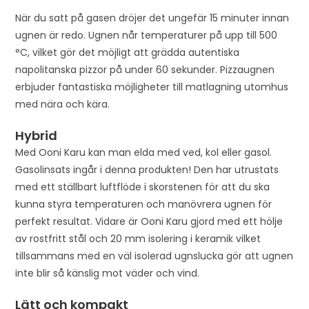
n
När du satt på gasen dröjer det ungefär 15 minuter innan
t
ugnen är redo. Ugnen når temperaturer på upp till 500
h
°C, vilket gör det möjligt att grädda autentiska
e
napolitanska pizzor på under 60 sekunder. Pizzaugnen
w
erbjuder fantastiska möjligheter till matlagning utomhus
a
med nära och kära.
i
t
Hybrid
l
Med Ooni Karu kan man elda med ved, kol eller gasol.
i
Gasolinsats ingår i denna produkten! Den har utrustats
s
med ett ställbart luftflöde i skorstenen för att du ska
t
kunna styra temperaturen och manövrera ugnen för
f
perfekt resultat. Vidare är Ooni Karu gjord med ett hölje
o
av rostfritt stål och 20 mm isolering i keramik vilket
r
tillsammans med en väl isolerad ugnslucka gör att ugnen
t
inte blir så känslig mot väder och vind.
h
i
Lätt och kompakt