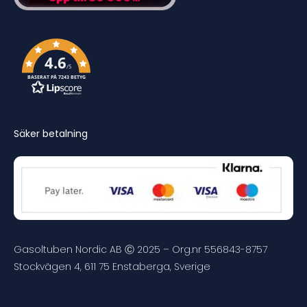
4.6
/5
BASERAT PÅ 7243 BETYG
Säker betalning
Gasoltuben Nordic AB Ⓒ 2025 – Org.nr 556843-8757
Stockvägen 4, 611 75 Enstaberga, Sverige