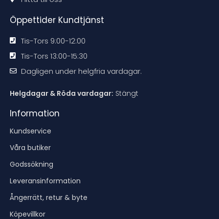
e
e
e
e
n
n
n
n
Öppettider Kundtjänst
Tis-Tors 9:00-12:00
Tis-Tors 13:00-15:30
Dagligen under helgfria vardagar.
Helgdagar & Röda vardagar:
Stängt
Information
Kundservice
Våra butiker
Godssökning
Leveransinformation
Ångerrätt, retur & byte
Köpevillkor