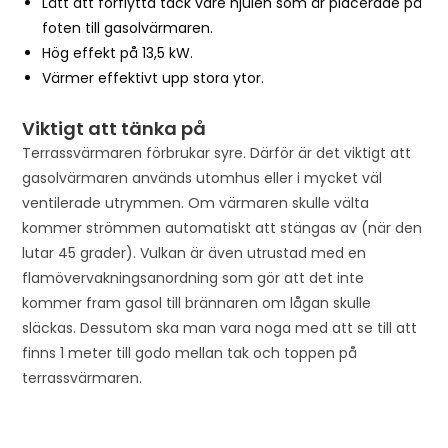
Lätt att förflytta tack vare hjulen som är placerade på
foten till gasolvärmaren.
Hög effekt på 13,5 kW.
Värmer effektivt upp stora ytor.
Viktigt att tänka på
Terrassvärmaren förbrukar syre. Därför är det viktigt att
gasolvärmaren används utomhus eller i mycket väl
ventilerade utrymmen. Om värmaren skulle välta
kommer strömmen automatiskt att stängas av (när den
lutar 45 grader). Vulkan är även utrustad med en
flamövervakningsanordning som gör att det inte
kommer fram gasol till brännaren om lågan skulle
släckas. Dessutom ska man vara noga med att se till att
finns 1 meter till godo mellan tak och toppen på
terrassvärmaren.