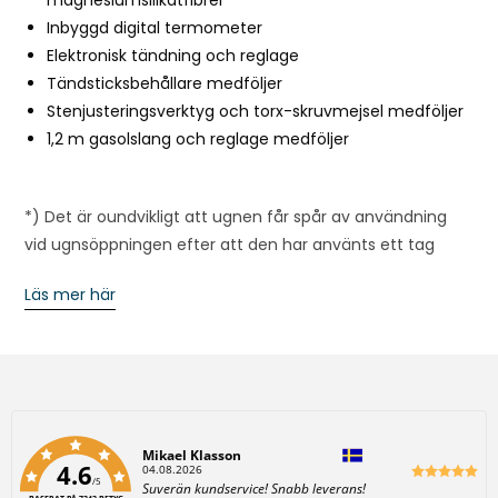
t
Inbyggd digital termometer
h
Elektronisk tändning och reglage
i
Tändsticksbehållare medföljer
s
Stenjusteringsverktyg och torx-skruvmejsel medföljer
p
1,2 m gasolslang och reglage medföljer
r
o
*) Det är oundvikligt att ugnen får spår av användning
d
vid ugnsöppningen efter att den har använts ett tag
u
c
Läs mer här
t
Författare:
Mikael Klasson
4.6
D
04.08.2026
/5
a
T
Suverän kundservice! Snabb leverans!
t
BASERAT PÅ 7242 BETYG