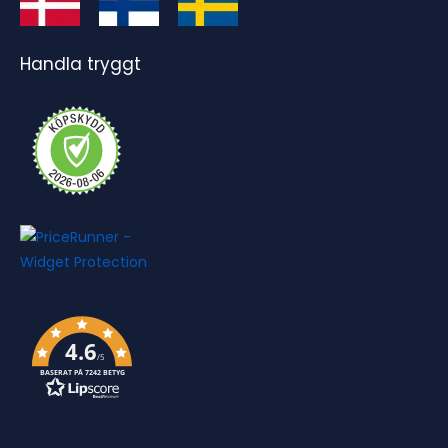
Handla tryggt
4.6
/5
BASERAT PÅ 7242 BETYG