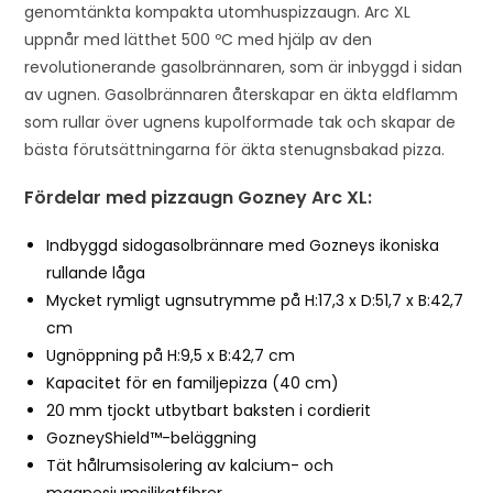
genomtänkta kompakta utomhuspizzaugn. Arc XL
j
uppnår med lätthet 500 ºC med hjälp av den
o
revolutionerande gasolbrännaren, som är inbyggd i sidan
i
av ugnen. Gasolbrännaren återskapar en äkta eldflamm
n
som rullar över ugnens kupolformade tak och skapar de
t
bästa förutsättningarna för äkta stenugnsbakad pizza.
h
e
Fördelar med pizzaugn Gozney Arc XL:
w
a
Indbyggd sidogasolbrännare med Gozneys ikoniska
i
rullande låga
t
Mycket rymligt ugnsutrymme på H:17,3 x D:51,7 x B:42,7
l
cm
i
Ugnöppning på H:9,5 x B:42,7 cm
s
Kapacitet för en familjepizza (40 cm)
t
20 mm tjockt utbytbart baksten i cordierit
f
GozneyShield™-beläggning
o
Tät hålrumsisolering av kalcium- och
r
magnesiumsilikatfibrer