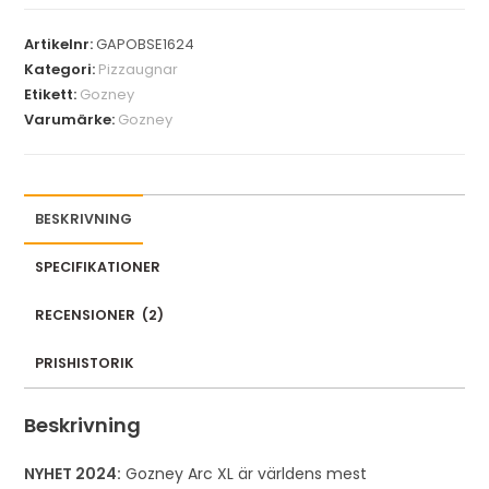
y
Artikelnr:
GAPOBSE1624
o
Kategori:
Pizzaugnar
u
Etikett:
Gozney
r
Varumärke:
Gozney
e
m
a
i
BESKRIVNING
l
a
SPECIFIKATIONER
d
RECENSIONER
(
2
)
d
r
PRISHISTORIK
e
s
Beskrivning
s
t
NYHET 2024:
Gozney Arc XL är världens mest
o