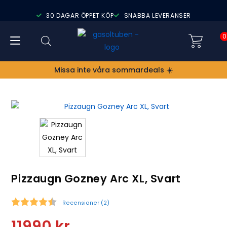
30 DAGAR ÖPPET KÖP
SNABBA LEVERANSER
0
Missa inte våra sommardeals ☀️
Pizzaugn Gozney Arc XL, Svart
Recensioner (
2
)
Snittbetyg:
11990
kr