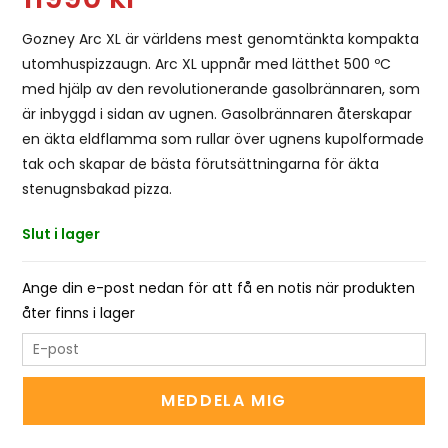
Gozney Arc XL är världens mest genomtänkta kompakta
utomhuspizzaugn. Arc XL uppnår med lätthet 500 ºC
med hjälp av den revolutionerande gasolbrännaren, som
är inbyggd i sidan av ugnen. Gasolbrännaren återskapar
en äkta eldflamma som rullar över ugnens kupolformade
tak och skapar de bästa förutsättningarna för äkta
stenugnsbakad pizza.
Slut i lager
Ange din e-post nedan för att få en notis när produkten
åter finns i lager
E
n
t
MEDDELA MIG
e
r