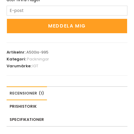
E
n
t
MEDDELA MIG
e
r
y
Artikelnr:
A500is-995
o
Kategori:
Packningar
u
Varumärke:
IGT
r
e
m
a
RECENSIONER
(
1
)
i
l
PRISHISTORIK
a
SPECIFIKATIONER
d
d