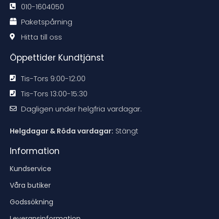
d
d
d
d
010-1604050
a
a
a
a
t
t
t
t
Paketspårning
i
i
i
i
o
o
o
o
n
n
n
n
Hitta till oss
e
e
e
e
n
n
n
n
Öppettider Kundtjänst
Tis-Tors 9:00-12:00
Tis-Tors 13:00-15:30
Dagligen under helgfria vardagar.
Helgdagar & Röda vardagar:
Stängt
Information
Kundservice
Våra butiker
Godssökning
Leveransinformation