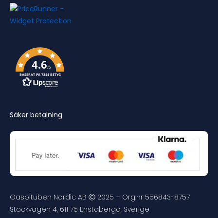
4.6
/5
BASERAT PÅ 7244 BETYG
Säker betalning
Gasoltuben Nordic AB Ⓒ 2025 – Org.nr 556843-8757
Stockvägen 4, 611 75 Enstaberga, Sverige