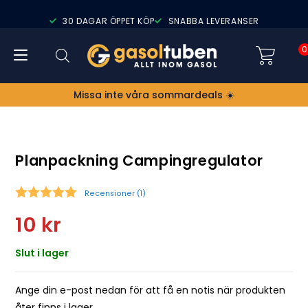
30 DAGAR ÖPPET KÖP
SNABBA LEVERANSER
0
Missa inte våra sommardeals ☀️
Planpackning Campingregulator
Recensioner (
1
)
Snittbetyg:
10
kr
Slut i lager
Ange din e-post nedan för att få en notis när produkten
åter finns i lager