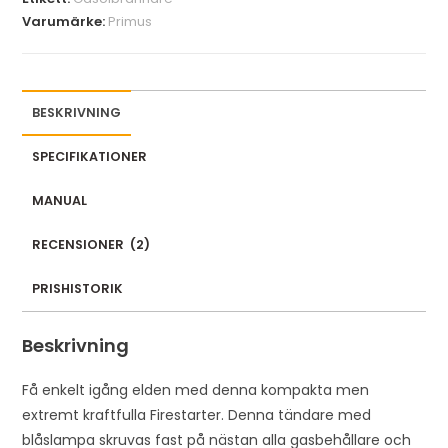
r
Varumärke:
Primus
e
m
a
i
BESKRIVNING
l
a
SPECIFIKATIONER
d
MANUAL
d
r
RECENSIONER
(
2
)
e
s
PRISHISTORIK
s
t
Beskrivning
o
j
Få enkelt igång elden med denna kompakta men
o
extremt kraftfulla Firestarter. Denna tändare med
i
blåslampa skruvas fast på nästan alla gasbehållare och