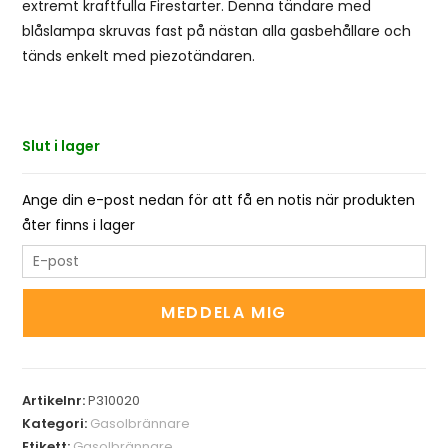
extremt kraftfulla Firestarter. Denna tändare med
blåslampa skruvas fast på nästan alla gasbehållare och
tänds enkelt med piezotändaren.
Slut i lager
Ange din e-post nedan för att få en notis när produkten
åter finns i lager
E
n
t
MEDDELA MIG
e
r
y
Artikelnr:
P310020
o
Kategori:
Gasolbrännare
u
Etikett:
Gasolbrännare