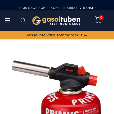
30 DAGAR ÖPPET KÖP
SNABBA LEVERANSER
0
Missa inte våra sommardeals ☀️