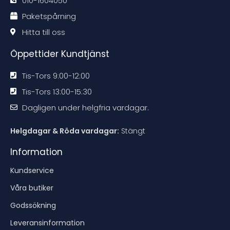
010-1604050
a
a
a
a
t
t
t
t
Paketspårning
i
i
i
i
o
o
o
o
n
n
n
n
Hitta till oss
e
e
e
e
n
n
n
n
Öppettider Kundtjänst
Tis-Tors 9:00-12:00
Tis-Tors 13:00-15:30
Dagligen under helgfria vardagar.
Helgdagar & Röda vardagar:
Stängt
Information
Kundservice
Våra butiker
Godssökning
Leveransinformation