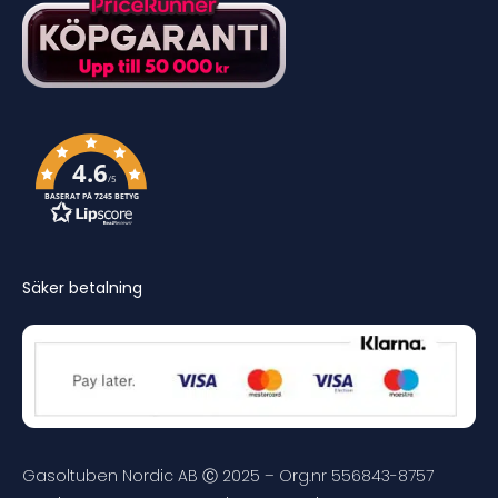
4.6
/5
BASERAT PÅ 7245 BETYG
Säker betalning
Gasoltuben Nordic AB Ⓒ 2025 – Org.nr 556843-8757