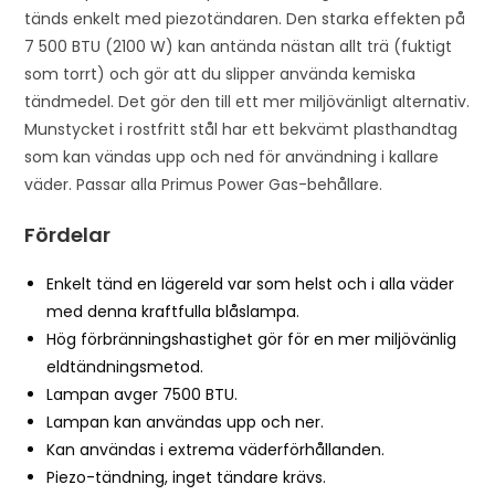
n
tänds enkelt med piezotändaren. Den starka effekten på
t
7 500 BTU (2100 W) kan antända nästan allt trä (fuktigt
h
som torrt) och gör att du slipper använda kemiska
e
tändmedel. Det gör den till ett mer miljövänligt alternativ.
w
Munstycket i rostfritt stål har ett bekvämt plasthandtag
a
som kan vändas upp och ned för användning i kallare
i
väder. Passar alla Primus Power Gas-behållare.
t
l
Fördelar
i
Enkelt tänd en lägereld var som helst och i alla väder
s
med denna kraftfulla blåslampa.
t
Hög förbränningshastighet gör för en mer miljövänlig
f
eldtändningsmetod.
o
Lampan avger 7500 BTU.
r
Lampan kan användas upp och ner.
t
Kan användas i extrema väderförhållanden.
h
Piezo-tändning, inget tändare krävs.
i