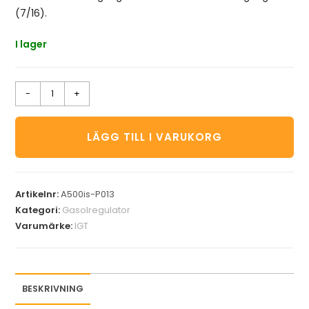
(7/16).
I lager
-
+
LÄGG TILL I VARUKORG
Artikelnr:
A500is-P013
Kategori:
Gasolregulator
Varumärke:
IGT
BESKRIVNING