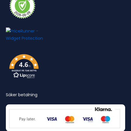
4.6
/5
BASERAT PÅ 7245 BETYG
Säker betalning