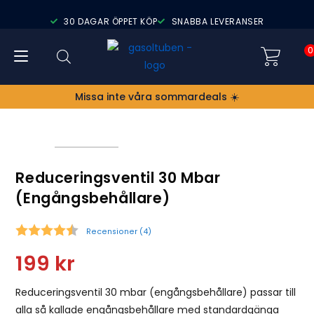
30 DAGAR ÖPPET KÖP
SNABBA LEVERANSER
0
Missa inte våra sommardeals ☀️
Reduceringsventil 30 Mbar
(engångsbehållare)
Recensioner (
4
)
Snittbetyg:
199
kr
Reduceringsventil 30 mbar (engångsbehållare) passar till
alla så kallade engångsbehållare med standardgänga