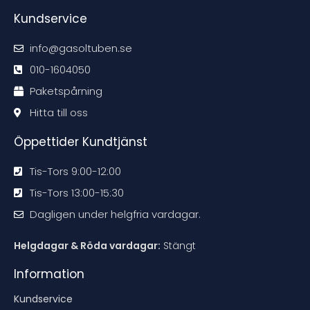
r
r
r
r
e
e
e
e
Kundservice
k
k
k
k
o
o
o
o
m
m
m
m
m
m
m
m
info@gasoltuben.se
e
e
e
e
n
n
n
n
d
d
d
d
010-1604050
a
a
a
a
t
t
t
t
Paketspårning
i
i
i
i
o
o
o
o
n
n
n
n
Hitta till oss
e
e
e
e
n
n
n
n
Öppettider Kundtjänst
Tis-Tors 9:00-12:00
Tis-Tors 13:00-15:30
Dagligen under helgfria vardagar.
Helgdagar & Röda vardagar:
Stängt
Information
Kundservice