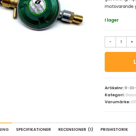
motsvarande 
I lager
-
+
Artikelnr:
R-30-
Kategori:
Gaso
Varumärke:
IG
NING
SPECIFIKATIONER
RECENSIONER
(
1
)
PRISHISTORIK