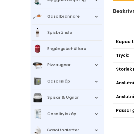
Beskriv
Gasolbrännare
Spisbränsle
Kapacit
Engångsbehållare
Tryck:
Pizzaugnar
Storlek 
Gasolskåp
Anslutni
Anslutni
Spisar & Ugnar
Passar 
Gasolkylskåp
Gasoltoaletter