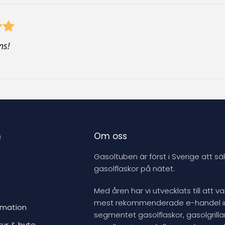
ns!
n
Om oss
Gasoltuben är först i Sverige att säl
gasolflaskor på nätet.
Med åren har vi utvecklats till att v
mest rekommenderade e-handel 
rmation
segmentet gasolflaskor, gasolgrillar
tur & byte