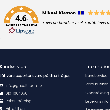
Författare:
Mikael Klasson
4.6
/5
T
Suverän kundservice! Snabb levera
BASERAT PÅ 7243 BETYG
e
x
t
:
Kundservice
Informatio
Låt våra experter svara på dina frågor.
Kundservice
Våra butiker
info@gasoltuben.se
Godssökning
010-1604050
Paketspårning
Leveransinfo
Hitta till oss
Ångerrätt, re