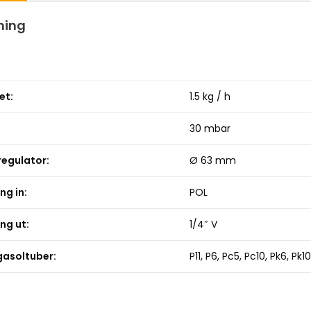
ning
et:
1.5 kg / h
30 mbar
regulator:
Ø 63 mm
ng in:
POL
ng ut:
1/4″ V
gasoltuber:
P11, P6, Pc5, Pc10, Pk6, Pk1