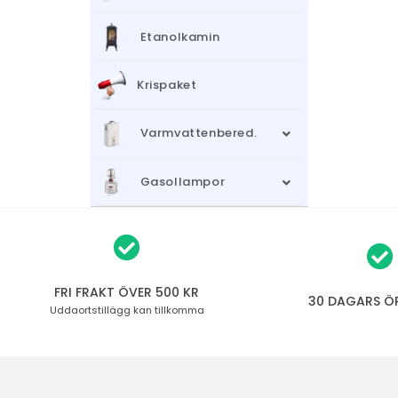
Etanolkamin
Krispaket
Varmvattenbered.
Gasollampor
FRI FRAKT ÖVER 500 KR
30 DAGARS Ö
Uddaortstillägg
kan tillkomma