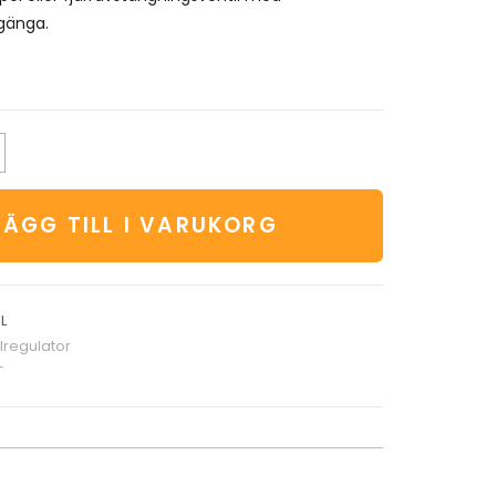
gänga.
LÄGG TILL I VARUKORG
L
lregulator
T