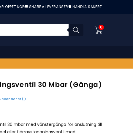
AR ÖPPET KÖP
🚚 SNABBA LEVERANSER
🛡️ HANDLA SÄKERT
0
ingsventil 30 Mbar (gänga)
Recensioner (
1
)
nittbetyg:
til 30 mbar med vänstergänga för anslutning till
pel eller fjärravstängningsventil med