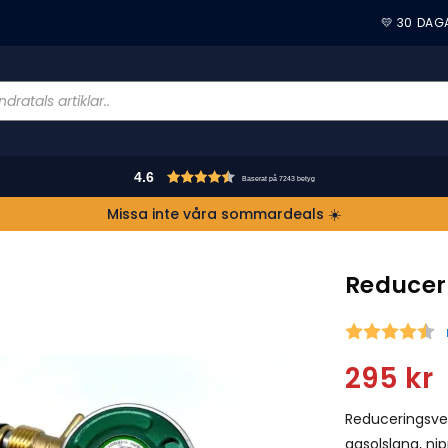
💛 30 DAG
4.6
Baserat på 7243 betyg
Missa inte våra sommardeals ☀️
Reducer
S
295
kr
Reduceringsven
gasolslang, nip