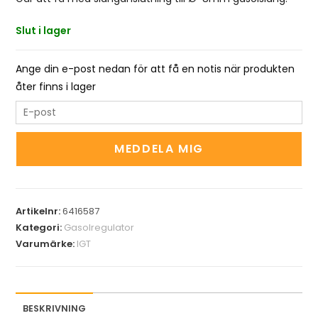
Slut i lager
Ange din e-post nedan för att få en notis när produkten
åter finns i lager
E
n
t
MEDDELA MIG
e
r
y
Artikelnr:
6416587
o
Kategori:
Gasolregulator
u
Varumärke:
IGT
r
e
m
a
BESKRIVNING