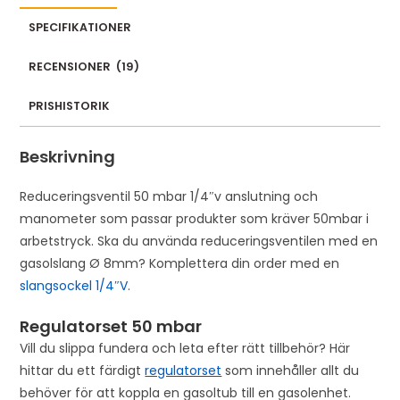
i
l
SPECIFIKATIONER
a
RECENSIONER
(
19
)
d
d
PRISHISTORIK
r
e
Beskrivning
s
s
Reduceringsventil 50 mbar 1/4″v anslutning och
t
manometer som passar produkter som kräver 50mbar i
o
arbetstryck. Ska du använda reduceringsventilen med en
j
gasolslang Ø 8mm? Komplettera din order med en
o
slangsockel 1/4″V
.
i
n
Regulatorset 50 mbar
t
Vill du slippa fundera och leta efter rätt tillbehör? Här
h
hittar du ett färdigt
regulatorset
som innehåller allt du
e
behöver för att koppla en gasoltub till en gasolenhet.