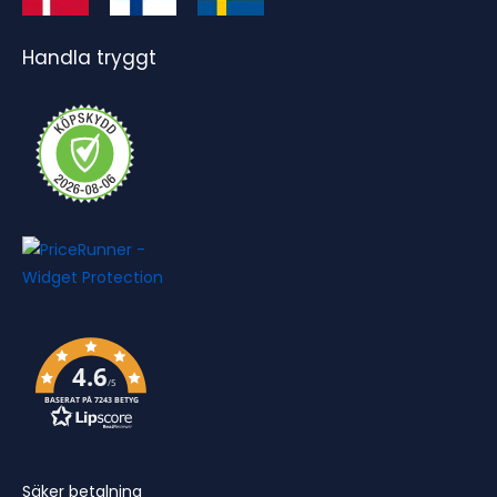
Handla tryggt
4.6
/5
BASERAT PÅ 7243 BETYG
Säker betalning