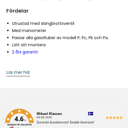
w
a
Fördelar
i
t
Utrustad med slangbrottsventil
l
Med manometer
i
Passar alla gasoltuber av modell P, Pc, Pk och Pa.
s
Lätt att montera
t
2 års garanti!
f
o
Läs mer här
r
t
h
i
s
p
Författare:
Mikael Klasson
r
4.6
D
04.08.2026
/5
a
T
Suverän kundservice! Snabb leverans!
o
t
BASERAT PÅ 7243 BETYG
e
u