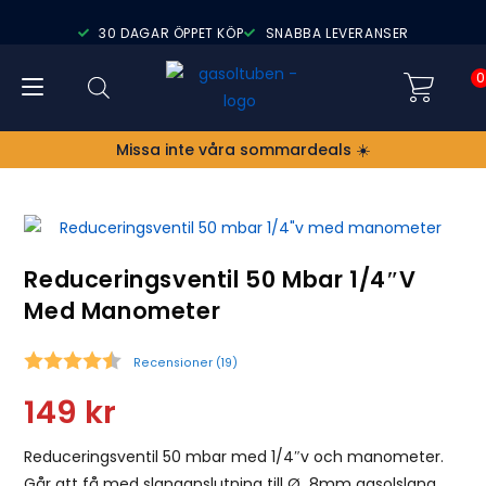
30 DAGAR ÖPPET KÖP
SNABBA LEVERANSER
0
Missa inte våra sommardeals ☀️
Reduceringsventil 50 Mbar 1/4″v
Med Manometer
Recensioner (
19
)
Snittbetyg:
149
kr
Reduceringsventil 50 mbar med 1/4″v och manometer.
Går att få med slanganslutning till Ø 8mm gasolslang.