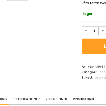
våra terrassvä
I lager
-
+
Artikelnr:
6944
Kategori:
Rese
Etikett:
reservd
NING
SPECIFIKATIONER
RECENSIONER
PRISHISTORIK