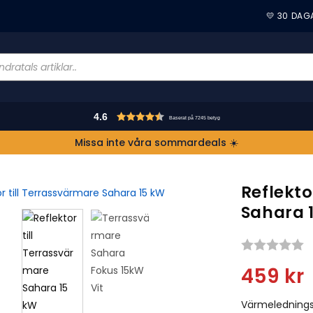
💛 30 DAG
4.6
Baserat på 7245 betyg
Missa inte våra sommardeals ☀️
Reflekto
Sahara 
S
459
kr
Värmeledningsre