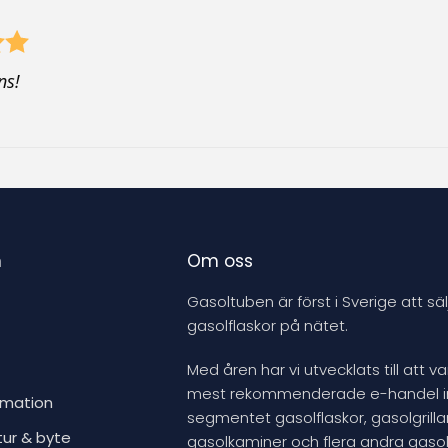
ns!
n
Om oss
Gasoltuben är först i Sverige att säl
gasolflaskor på nätet.
Med åren har vi utvecklats till att v
mest rekommenderade e-handel 
rmation
segmentet gasolflaskor, gasolgrillar
tur & byte
gasolkaminer och flera andra gasol