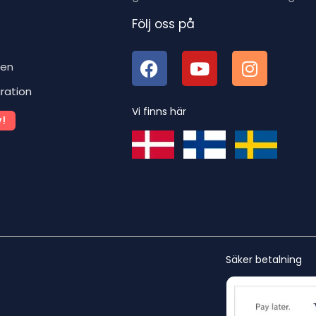
Följ oss på
ben
iration
Vi finns här
!
Säker betalning