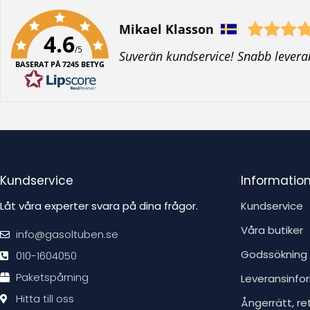
Författare:
Mikael Klasson
4.6
/5
T
Suverän kundservice! Snabb levera
BASERAT PÅ 7245 BETYG
e
x
t
:
Kundservice
Informatio
Låt våra experter svara på dina frågor.
Kundservice
Våra butiker
info@gasoltuben.se
Godssökning
010-1604050
Paketspårning
Leveransinfo
Hitta till oss
Ångerrätt, re