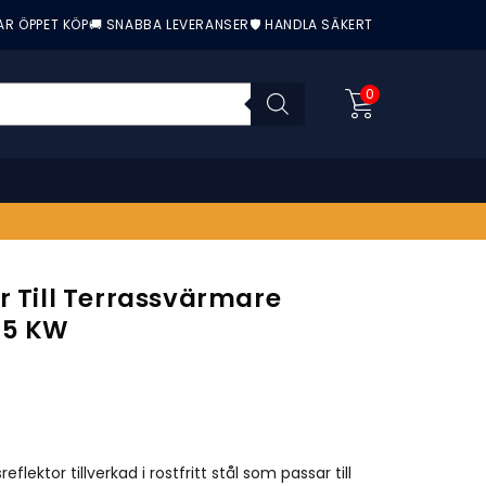
AR ÖPPET KÖP
🚚 SNABBA LEVERANSER
🛡️ HANDLA SÄKERT
0
r Till Terrassvärmare
15 KW
nittbetyg:
flektor tillverkad i rostfritt stål som passar till