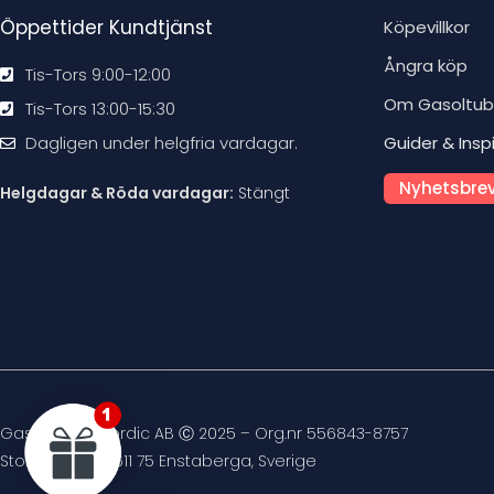
Öppettider Kundtjänst
Köpevillkor
Ångra köp
Tis-Tors 9:00-12:00
Om Gasoltu
Tis-Tors 13:00-15:30
Dagligen under helgfria vardagar.
Guider & Insp
Nyhetsbrev
Helgdagar & Röda vardagar:
Stängt
Gasoltuben Nordic AB Ⓒ 2025 – Org.nr 556843-8757
Stockvägen 4, 611 75 Enstaberga, Sverige