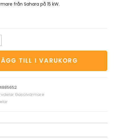
rmare från Sahara på 15 kW.
LÄGG TILL I VARUKORG
4885652
rvdelar Gasolvärmare
elar