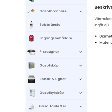
Beskriv
Gasolbrännare
Värmeledni
Spisbränsle
ingår ej).
Diamet
Engångsbehållare
Materia
Pizzaugnar
Gasolskåp
Spisar & Ugnar
Gasolkylskåp
Gasoltoaletter