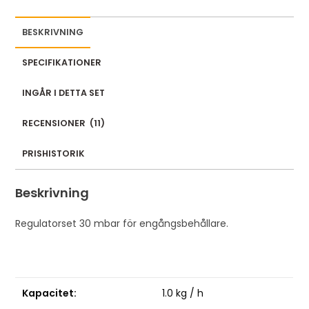
m
a
BESKRIVNING
i
l
SPECIFIKATIONER
a
INGÅR I DETTA SET
d
d
RECENSIONER
(
11
)
r
e
PRISHISTORIK
s
s
Beskrivning
t
o
Regulatorset 30 mbar för engångsbehållare.
j
o
i
n
Kapacitet:
1.0 kg / h
t