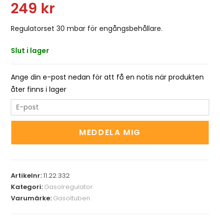
249
kr
Regulatorset 30 mbar för engångsbehållare.
Slut i lager
Ange din e-post nedan för att få en notis när produkten
åter finns i lager
E
n
t
MEDDELA MIG
e
r
y
Artikelnr:
11.22.332
o
Kategori:
Gasolregulator
u
Varumärke:
Gasoltuben
r
e