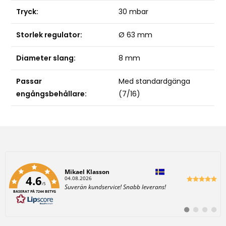
h
Tryck:
30 mbar
e
w
Storlek regulator:
Ø 63 mm
a
Diameter slang:
8 mm
i
t
Passar
Med standardgänga
l
engångsbehållare:
(7/16)
i
s
t
f
o
r
t
Författare:
Mikael Klasson
4.6
D
04.08.2026
h
/5
a
T
Suverän kundservice! Snabb leverans!
t
BASERAT PÅ 7244 BETYG
e
i
u
x
m
t
:
s
B
B
B
B
:
y
y
y
y
t
t
t
t
p