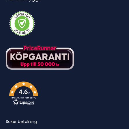
4.6
/5
BASERAT PÅ 7244 BETYG
Säker betalning