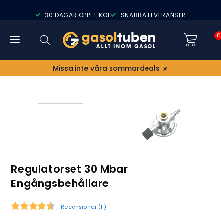
30 DAGAR ÖPPET KÖP
SNABBA LEVERANSER
0
Missa inte våra sommardeals ☀️
Regulatorset 30 Mbar
Engångsbehållare
Recensioner (
11
)
Snittbetyg: