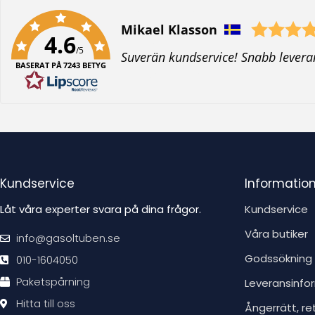
Författare:
Mikael Klasson
4.6
/5
T
Suverän kundservice! Snabb levera
BASERAT PÅ 7243 BETYG
e
x
t
:
Kundservice
Informatio
Låt våra experter svara på dina frågor.
Kundservice
Våra butiker
info@gasoltuben.se
Godssökning
010-1604050
Paketspårning
Leveransinfo
Hitta till oss
Ångerrätt, re