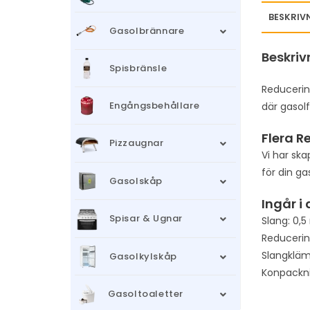
BESKRIV
Gasolbrännare
Beskriv
Spisbränsle
Reducerin
Engångsbehållare
där gasol
Flera R
Pizzaugnar
Vi har ska
för din ga
Gasolskåp
Ingår i
Spisar & Ugnar
Slang: 0,
Reducerin
Slangkläm
Gasolkylskåp
Konpacknin
Gasoltoaletter