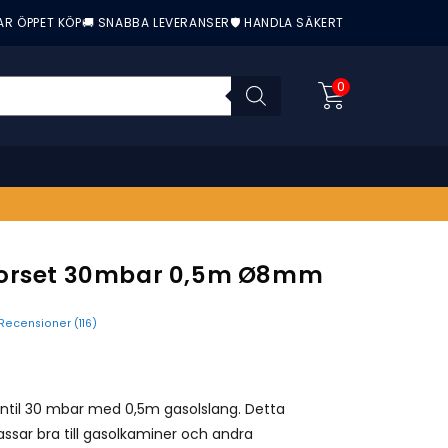
AR ÖPPET KÖP
🚚 SNABBA LEVERANSER
🛡️ HANDLA SÄKERT
0
orset 30mbar 0,5m Ø8mm
Recensioner (
116
)
nittbetyg:
ntil 30 mbar med 0,5m gasolslang. Detta
assar bra till gasolkaminer och andra