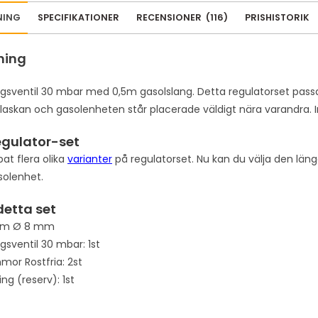
a
NING
SPECIFIKATIONER
RECENSIONER
(
116
)
PRISHISTORIK
i
l
ning
a
d
gsventil 30 mbar med 0,5m gasolslang. Detta regulatorset passa
d
flaskan och gasolenheten står placerade väldigt nära varandra. 
r
e
egulator-set
s
pat flera olika
varianter
på regulatorset. Nu kan du välja den lä
s
solenhet.
t
 detta set
o
j
5 m Ø 8 mm
o
gsventil 30 mbar: 1st
i
mor Rostfria: 2st
n
g (reserv): 1st
t
h