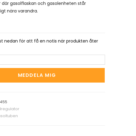
 där gasolflaskan och gasolenheten står
igt nära varandra.
t nedan för att få en notis när produkten åter
MEDDELA MIG
5455
lregulator
soltuben