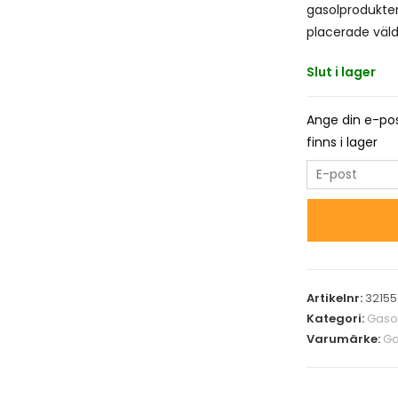
gasolprodukter
placerade väld
Slut i lager
Ange din e-pos
finns i lager
E
n
t
e
r
y
Artikelnr:
3215
o
Kategori:
Gaso
u
Varumärke:
Ga
r
e
m