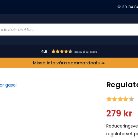
💛 30 DAG
4.6
Baserat på 7243 betyg
Missa inte våra sommardeals ☀️
Regulat
S
279
kr
Reduceringsve
regulatorset p