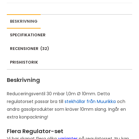
BESKRIVNING
SPECIFIKATIONER
RECENSIONER
(
32
)
PRISHISTORIK
Beskrivning
Reduceringsventil 30 mbar 1,0m Ø 10mm. Detta
regulatorset passar bra till
stekhällar från Muurikka
och
andra gasolprodukter som kräver 10mm slang. Ingår en
extra konpackning!
Flera Regulator-set
Vi har skapat flera olika
varianter
på regulatorset. Nu kan