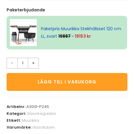
Paketerbjudande
Paketpris Muurikka Stekhällsset 120 cm
LL, svart
19887
-
19153 kr
-
+
LÄGG TILL I VARUKORG
Artikelnr:
A300I-P245
Kategori:
Gasolregulator
Etikett:
Muurikka
Varumärke:
Gasoltuben