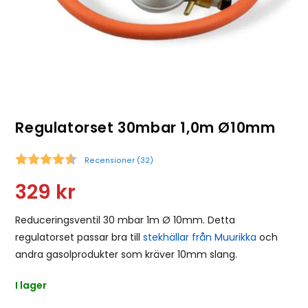
Regulatorset 30mbar 1,0m Ø10mm
Recensioner (
32
)
Snittbetyg:
329
kr
Reduceringsventil 30 mbar 1m Ø 10mm. Detta
regulatorset passar bra till
stekhällar från Muurikka
och
andra gasolprodukter som kräver 10mm slang.
I lager