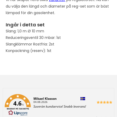
du välja den längd och diameter på reg-set som är bäst
lämpad för din gasolenhet.
Ingår i detta set
Slang: 1,0 m Ø 10 mm
Reduceringsventil 30 mbar: 1st
Slangklämmor Rostfria: 2st
Konpackning (reserv): 1st
Författare:
Mikael Klasson
4.6
D
04.08.2026
/5
a
T
Suverän kundservice! Snabb leverans!
t
BASERAT PÅ 7243 BETYG
e
u
x
m