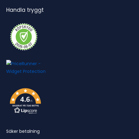
Handla tryggt
4.6
/5
BASERAT PÅ 7243 BETYG
Säker betalning