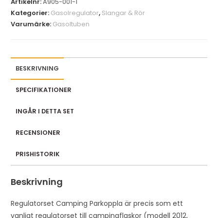
Artikelnr:
A905-001-1
o
Kategorier:
Gasolregulator
,
Slangar & Rör
u
Varumärke:
Gasoltuben
r
e
m
a
BESKRIVNING
i
l
SPECIFIKATIONER
a
INGÅR I DETTA SET
d
d
RECENSIONER
r
e
PRISHISTORIK
s
s
Beskrivning
t
o
Regulatorset Camping Parkoppla är precis som ett
j
vanligt regulatorset till campingflaskor (modell 2012,