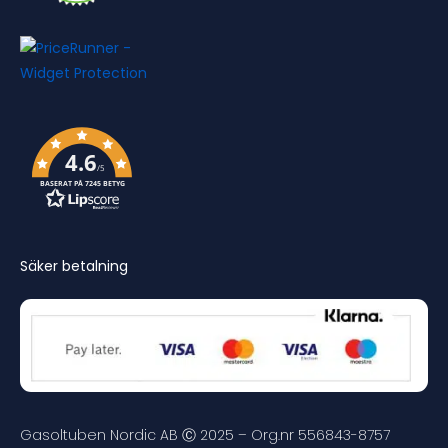
4.6
/5
BASERAT PÅ 7245 BETYG
Säker betalning
Gasoltuben Nordic AB Ⓒ 2025 – Org.nr 556843-8757