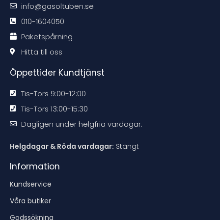
m
m
m
m
info@gasoltuben.se
e
e
e
e
n
n
n
n
d
d
d
d
010-1604050
a
a
a
a
t
t
t
t
Paketspårning
i
i
i
i
o
o
o
o
n
n
n
n
Hitta till oss
e
e
e
e
n
n
n
n
Öppettider Kundtjänst
Tis-Tors 9:00-12:00
Tis-Tors 13:00-15:30
Dagligen under helgfria vardagar.
Helgdagar & Röda vardagar:
Stängt
Information
Kundservice
Våra butiker
Godssökning