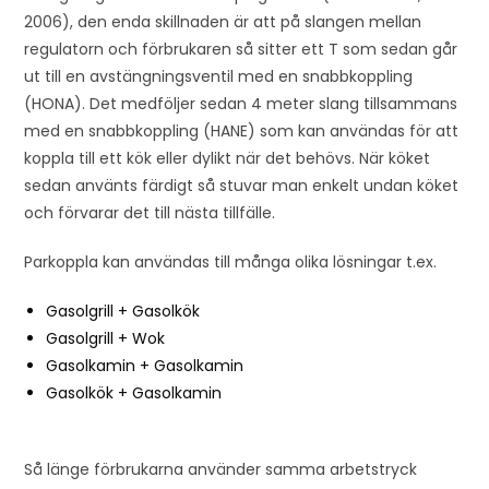
o
2006), den enda skillnaden är att på slangen mellan
i
regulatorn och förbrukaren så sitter ett T som sedan går
n
ut till en avstängningsventil med en snabbkoppling
t
(HONA). Det medföljer sedan 4 meter slang tillsammans
h
med en snabbkoppling (HANE) som kan användas för att
e
koppla till ett kök eller dylikt när det behövs. När köket
w
sedan använts färdigt så stuvar man enkelt undan köket
a
och förvarar det till nästa tillfälle.
i
t
Parkoppla kan användas till många olika lösningar t.ex.
l
Gasolgrill + Gasolkök
i
Gasolgrill + Wok
s
Gasolkamin + Gasolkamin
t
Gasolkök + Gasolkamin
f
o
r
Så länge förbrukarna använder samma arbetstryck
t