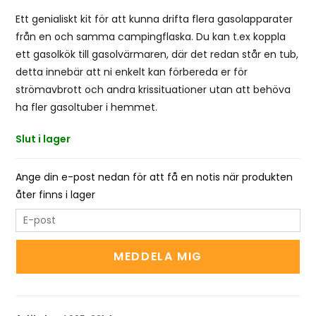
Ett genialiskt kit för att kunna drifta flera gasolapparater
från en och samma campingflaska. Du kan t.ex koppla
ett gasolkök till gasolvärmaren, där det redan står en tub,
detta innebär att ni enkelt kan förbereda er för
strömavbrott och andra krissituationer utan att behöva
ha fler gasoltuber i hemmet.
Slut i lager
Ange din e-post nedan för att få en notis när produkten
åter finns i lager
E
n
t
MEDDELA MIG
e
r
y