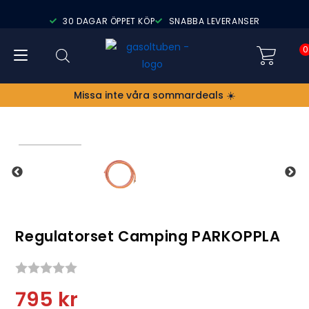
30 DAGAR ÖPPET KÖP
SNABBA LEVERANSER
0
Missa inte våra sommardeals ☀️
Regulatorset Camping PARKOPPLA
Snittbetyg:
795
kr