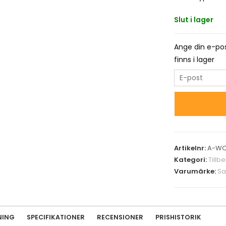
Slut i lager
Ange din e-pos
finns i lager
E
n
t
e
r
y
Artikelnr:
A-WC
o
Kategori:
Tillb
u
Varumärke:
Sa
r
e
m
a
NING
SPECIFIKATIONER
RECENSIONER
PRISHISTORIK