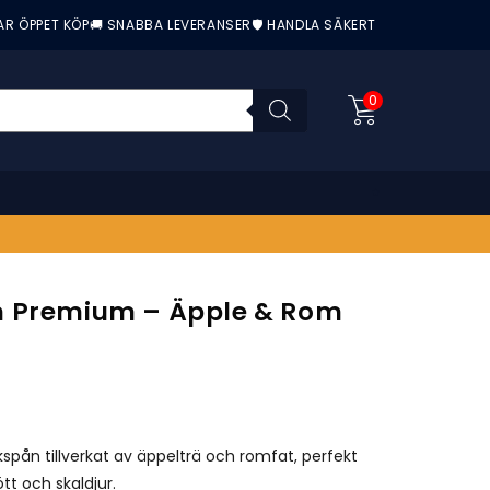
AR ÖPPET KÖP
🚚 SNABBA LEVERANSER
🛡️ HANDLA SÄKERT
0
 Premium – Äpple & Rom
nittbetyg:
spån tillverkat av äppelträ och romfat, perfekt
ött och skaldjur.