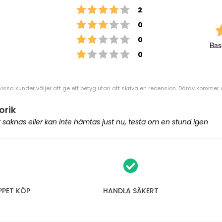
w
Betyg: 4 utav 5 stjärnor
röster
2
a
Betyg: 3 utav 5 stjärnor
röster
0
i
t
Betyg: 2 utav 5 stjärnor
röster
0
Bas
l
Betyg: 1 utav 5 stjärnor
röster
0
i
s
t
vissa kunder väljer att ge ett betyg utan att skriva en recension. Därav kommer an
f
orik
o
ik saknas eller kan inte hämtas just nu, testa om en stund igen
r
t
h
i
s
p
PPET KÖP
HANDLA SÄKERT
r
o