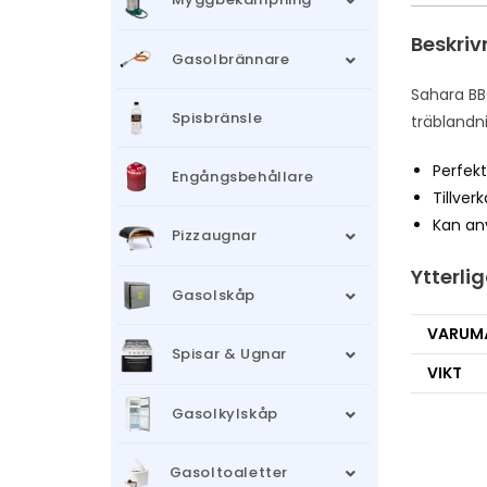
Beskriv
Gasolbrännare
Sahara BBQ
Spisbränsle
träblandni
Perfekt
Engångsbehållare
Tillver
Kan anv
Pizzaugnar
Ytterli
Gasolskåp
VARUM
Spisar & Ugnar
VIKT
Gasolkylskåp
Gasoltoaletter