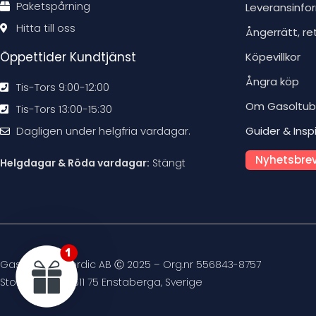
Paketspårning
Leveransinfo
Hitta till oss
Ångerrätt, re
Öppettider Kundtjänst
Köpevillkor
Ångra köp
Tis-Tors 9:00-12:00
Om Gasoltu
Tis-Tors 13:00-15:30
Dagligen under helgfria vardagar.
Guider & Insp
Nyhetsbrev
Helgdagar & Röda vardagar:
Stängt
Gasoltuben Nordic AB Ⓒ 2025 – Org.nr 556843-8757
Stockvägen 4, 611 75 Enstaberga, Sverige