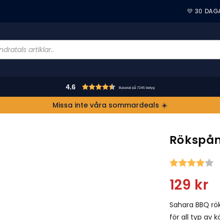
💛 30 DAG
4.6
Baserat på 7245 betyg
Missa inte våra sommardeals ☀️
Rökspån
S
129
kr
Sahara BBQ rök
för all typ av k