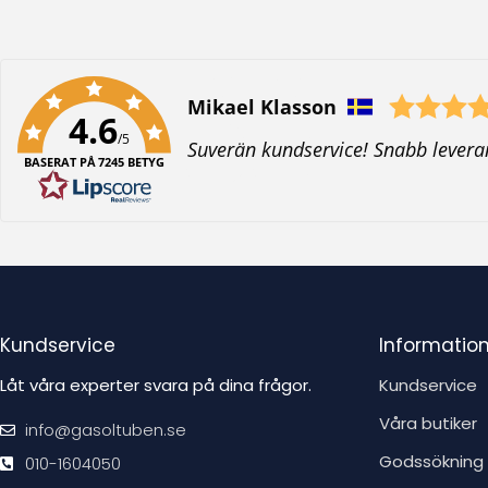
Författare:
Mikael Klasson
4.6
/5
T
Suverän kundservice! Snabb levera
BASERAT PÅ 7245 BETYG
e
x
t
:
Kundservice
Informatio
Låt våra experter svara på dina frågor.
Kundservice
Våra butiker
info@gasoltuben.se
Godssökning
010-1604050