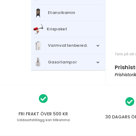
Etanolkamin
Krispaket
Varmvattenbered.
Tänk på att 
Gasollampor
Prishist
Prishistor
FRI FRAKT ÖVER 500 KR
30 DAGARS Ö
Uddaortstillägg
kan tillkomma