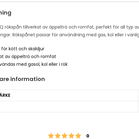
i
l
ning
a
d
 rökspån tillverkat av äppelträ och romfat, perfekt för all typ av 
d
ngar. Rökspånet passar för användning med gas, kol eller i vanlig
r
e
 för kött och skaldjur
s
kat av äppelträ och romfat
s
ändas med gasol, kol eller i rök
t
o
gare information
j
o
ÄRKE
i
n
t
h
e
Betyg: 5 utav 5 stjärnor
röster
0