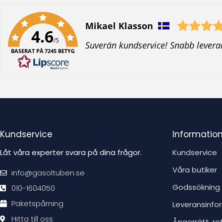
Författare:
Mikael Klasson
4.6
/5
T
Suverän kundservice! Snabb levera
BASERAT PÅ 7245 BETYG
e
x
t
:
Kundservice
Informatio
Låt våra experter svara på dina frågor.
Kundservice
Våra butiker
info@gasoltuben.se
Godssökning
010-1604050
Paketspårning
Leveransinfo
Hitta till oss
Ångerrätt, re