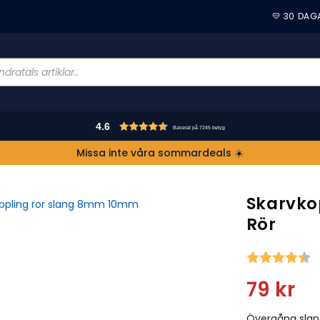
💛 30 DAG
4.6
Baserat på 7245 betyg
Missa inte våra sommardeals ☀️
Skarvko
Rör
S
79
kr
Övergång slan