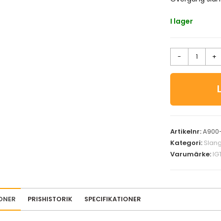
I lager
-
+
Artikelnr:
A900
Kategori:
Slang
Varumärke:
IG
ONER
PRISHISTORIK
SPECIFIKATIONER