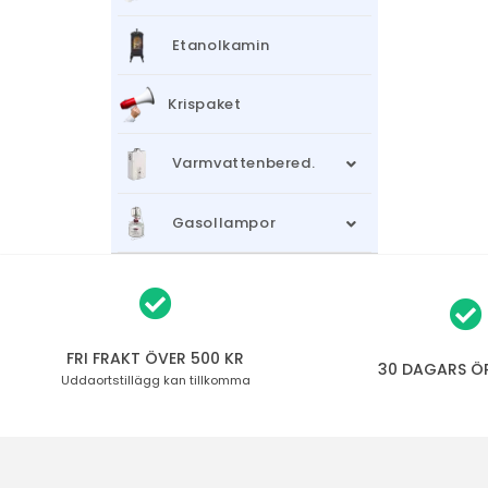
Etanolkamin
Krispaket
Varmvattenbered.
Gasollampor
FRI FRAKT ÖVER 500 KR
30 DAGARS Ö
Uddaortstillägg
kan tillkomma