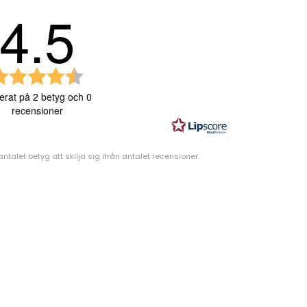
4.5
B
e
erat på 2 betyg och 0
t
recensioner
y
g
talet betyg att skilja sig ifrån antalet recensioner.
:
4
.
5
u
t
a
v
5