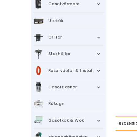
Gasolvärmare
Utekök
Grillar
Stekhällar
Reservdelar & Instal.
Gasolflaskor
Rökugn
Gasolkök & Wok
RECENSI
Myggbekämpning