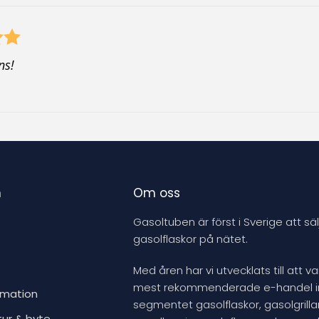
ns!
n
Om oss
Gasoltuben är först i Sverige att säl
gasolflaskor på nätet.
Med åren har vi utvecklats till att v
mest rekommenderade e-handel 
rmation
segmentet gasolflaskor, gasolgrillar
tur & byte