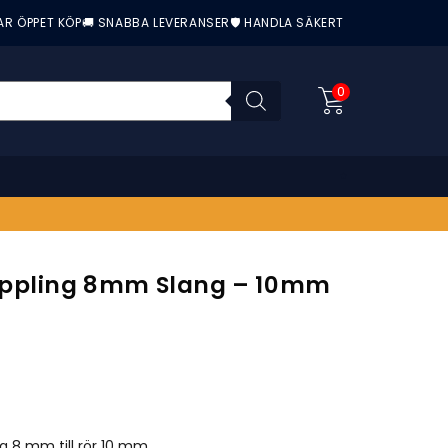
AR ÖPPET KÖP
🚚 SNABBA LEVERANSER
🛡️ HANDLA SÄKERT
0
ppling 8mm Slang – 10mm
nittbetyg:
g 8 mm till rör 10 mm