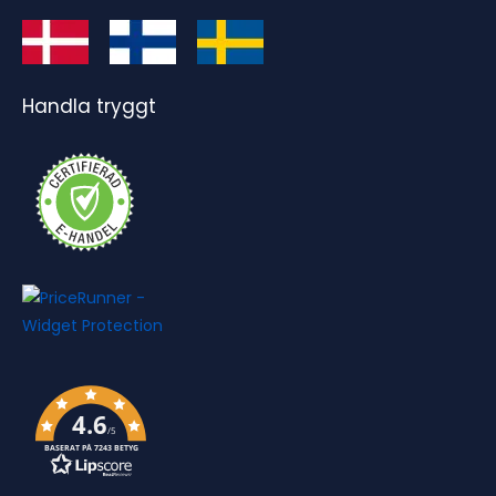
Handla tryggt
4.6
/5
BASERAT PÅ 7243 BETYG