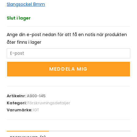
Slangsockel 8mm
Slut i lager
Ange din e-post nedan för att få en notis när produkten
åter finns i lager
E
n
t
MEDDELA MIG
e
r
y
Artikelnr:
A900-145
o
Kategori:
Förskruvningsdetaljer
u
Varumärke:
IGT
r
e
m
a