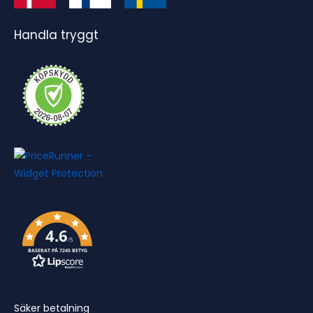
Handla tryggt
4.6
/5
BASERAT PÅ 7245 BETYG
Säker betalning