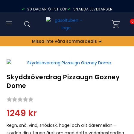
30 DAGAR ÖPPET KÖP
SNABBA LEVERANSER
0
Missa inte våra sommardeals ☀️
Skyddsöverdrag Pizzaugn Gozney
Dome
Snittbetyg:
1249
kr
Regn, snö, vind, snöslask, hagel och allt däremellan –
skydda din uteugn året om med detta väderbeständiga