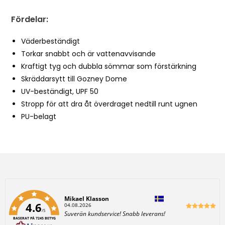
Fördelar:
Väderbeständigt
Torkar snabbt och är vattenavvisande
Kraftigt tyg och dubbla sömmar som förstärkning
Skräddarsytt till Gozney Dome
UV-beständigt, UPF 50
Stropp för att dra åt överdraget nedtill runt ugnen
PU-belagt
Författare:
Mikael Klasson
4.6
D
04.08.2026
/5
a
T
Suverän kundservice! Snabb leverans!
t
BASERAT PÅ 7245 BETYG
e
u