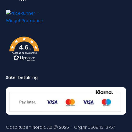
4.6
/5
BASERAT PÅ 7245 BETYG
Säker betalning
Gasoltuben Nordic AB Ⓒ 2025 – Org.nr 556843-8757