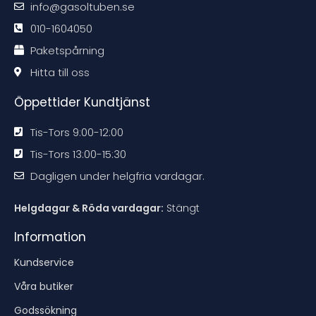
m
m
m
m
info@gasoltuben.se
e
e
e
e
n
n
n
n
d
d
d
d
010-1604050
a
a
a
a
t
t
t
t
Paketspårning
i
i
i
i
o
o
o
o
n
n
n
n
Hitta till oss
e
e
e
e
n
n
n
n
Öppettider Kundtjänst
Tis-Tors 9:00-12:00
Tis-Tors 13:00-15:30
Dagligen under helgfria vardagar.
Helgdagar & Röda vardagar:
Stängt
Information
Kundservice
Våra butiker
Godssökning