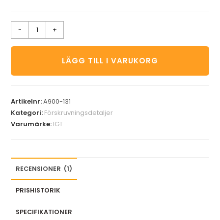
-
+
LÄGG TILL I VARUKORG
Artikelnr:
A900-131
Kategori:
Förskruvningsdetaljer
Varumärke:
IGT
RECENSIONER
(
1
)
PRISHISTORIK
SPECIFIKATIONER