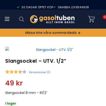
30 DAGAR ÖPPET KÖP
SNABBA LEVERANSER
0
Missa inte våra sommardeals ☀️
Slangsockel – UTV. 1/2”
Recensioner (
1
)
Snittbetyg:
49
kr
Slangsockel 8 mm – R1/2”
I lager