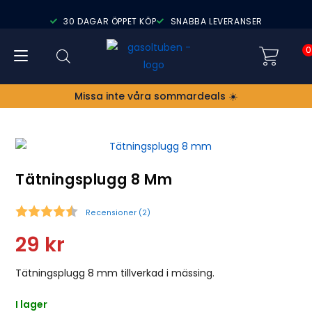
30 DAGAR ÖPPET KÖP
SNABBA LEVERANSER
0
Missa inte våra sommardeals ☀️
Tätningsplugg 8 Mm
Recensioner (
2
)
Snittbetyg:
29
kr
Tätningsplugg 8 mm tillverkad i mässing.
I lager