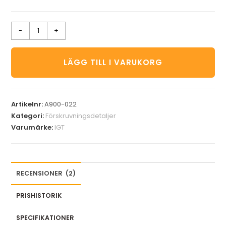
-
+
LÄGG TILL I VARUKORG
Artikelnr:
A900-022
Kategori:
Förskruvningsdetaljer
Varumärke:
IGT
RECENSIONER
(
2
)
PRISHISTORIK
SPECIFIKATIONER