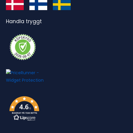
Handla tryggt
4.6
/5
BASERAT PÅ 7244 BETYG