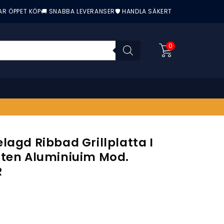
AR ÖPPET KÖP
🚚 SNABBA LEVERANSER
🛡️ HANDLA SÄKERT
0
lagd Ribbad Grillplatta I
uten Aluminiuim Mod.
R
nittbetyg: