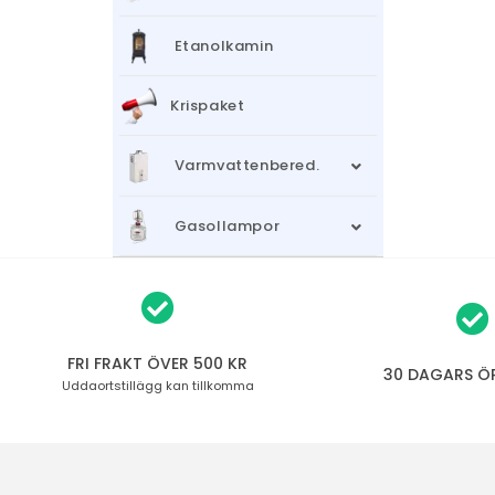
Etanolkamin
Krispaket
Varmvattenbered.
Gasollampor
FRI FRAKT ÖVER 500 KR
30 DAGARS Ö
Uddaortstillägg
kan tillkomma