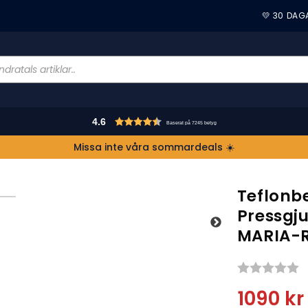
💛 30 DAG
4.6
Baserat på 7245 betyg
Missa inte våra sommardeals ☀️
Teflonbe
Pressgj
MARIA-
S
1090
kr