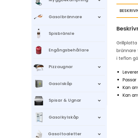
BESKRIV
Gasolbrännare
Beskriv
Spisbränsle
Grillplatt
Engångsbehållare
brännare 
i teflon g
Pizzaugnar
Leverer
Passar 
Gasolskåp
Kan an
Kan an
Spisar & Ugnar
Gasolkylskåp
Gasoltoaletter