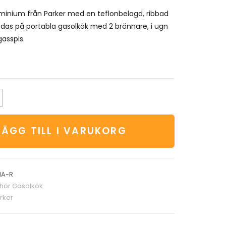
aluminium från Parker med en teflonbelagd, ribbad
das på portabla gasolkök med 2 brännare, i ugn
 gasspis.
LÄGG TILL I VARUKORG
IA-R
ehör Gasolkök
rker