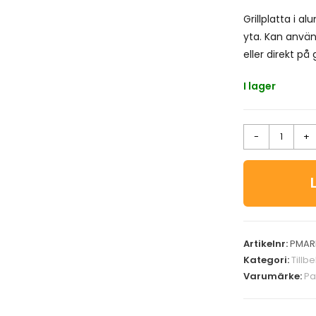
Grillplatta i 
yta. Kan använ
eller direkt på
I lager
-
+
Artikelnr:
PMAR
Kategori:
Tillb
Varumärke:
Pa