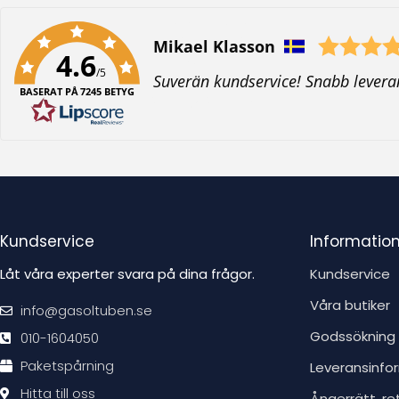
Författare:
Mikael Klasson
4.6
/5
T
Suverän kundservice! Snabb levera
BASERAT PÅ 7245 BETYG
e
x
t
:
Kundservice
Informatio
Låt våra experter svara på dina frågor.
Kundservice
Våra butiker
info@gasoltuben.se
Godssökning
010-1604050
Paketspårning
Leveransinfo
Hitta till oss
Ångerrätt, re