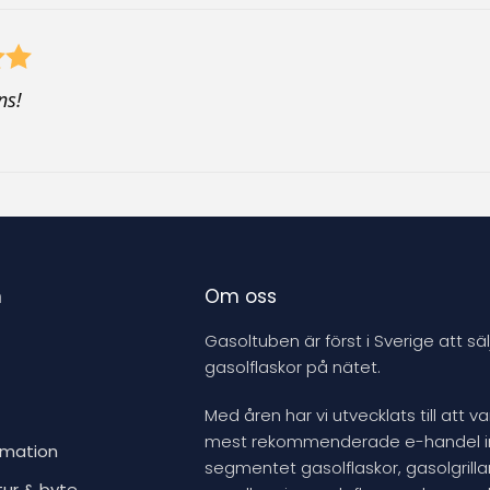
ns!
n
Om oss
Gasoltuben är först i Sverige att säl
gasolflaskor på nätet.
Med åren har vi utvecklats till att v
mest rekommenderade e-handel 
rmation
segmentet gasolflaskor, gasolgrillar
tur & byte