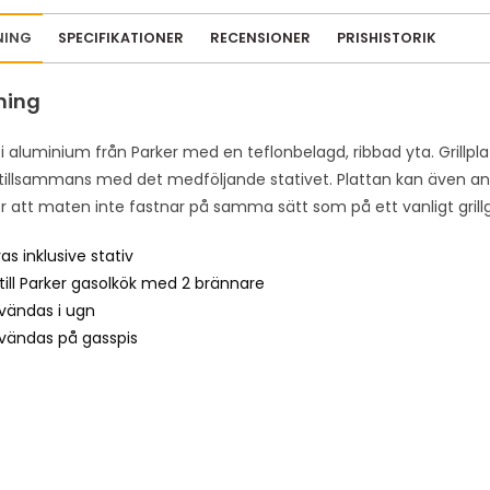
NING
SPECIFIKATIONER
RECENSIONER
PRISHISTORIK
ning
a i aluminium från Parker med en teflonbelagd, ribbad yta. Grill
tillsammans med det medföljande stativet. Plattan kan även an
ör att maten inte fastnar på samma sätt som på ett vanligt grillg
as inklusive stativ
till Parker gasolkök med 2 brännare
vändas i ugn
vändas på gasspis