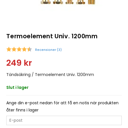
Termoelement Univ. 1200mm
Recensioner (
3
)
Snittbetyg:
249
kr
Tändsäkring / Termoelement Univ. 1200mm
Slut i lager
Ange din e-post nedan för att få en notis när produkten
åter finns i lager
E
n