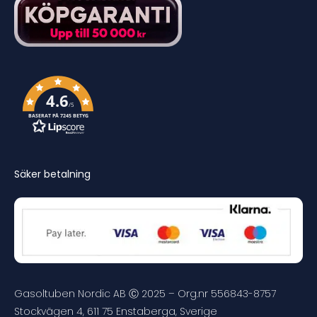
4.6
/5
BASERAT PÅ 7245 BETYG
Säker betalning
Gasoltuben Nordic AB Ⓒ 2025 – Org.nr 556843-8757
Stockvägen 4, 611 75 Enstaberga, Sverige