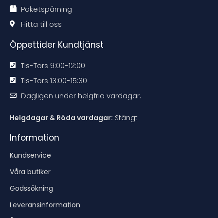
t
t
t
t
Paketspårning
i
i
i
i
o
o
o
o
n
n
n
n
Hitta till oss
e
e
e
e
n
n
n
n
Öppettider Kundtjänst
Tis-Tors 9:00-12:00
Tis-Tors 13:00-15:30
Dagligen under helgfria vardagar.
Helgdagar & Röda vardagar:
Stängt
Information
Kundservice
Våra butiker
Godssökning
Leveransinformation