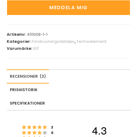
t
MEDDELA MIG
e
r
y
Artikelnr:
4111008-1-1
o
Kategorier:
Förskruvningsdetaljer
,
Termoelement
u
Varumärke:
IGT
r
e
m
a
RECENSIONER
(
3
)
i
l
PRISHISTORIK
a
SPECIFIKATIONER
d
d
r
4.3
Betyg: 5 utav 5 stjärnor
röster
e
2
Betyg: 4 utav 5 stjärnor
röster
0
s