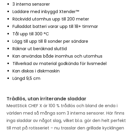
3 interna sensorer
Laddare med inbyggd Xtender™
Räckvidd utomhus upp till 200 meter
Fulladdat batteri varar upp till 18+ timmar
Tål upp till 300 °C
Lägg till upp till 8 sonder per sändare
Räknar ut beräknad sluttid
Kan användas både inomhus och utomhus
Tillverkad av material godkända för livsmedel
Kan diskas i diskmaskin
Längd 9,5 cm
Trådlös, utan irriterande sladdar
MeatStick CHEF X är 100 % trådlös och bland de enda i
världen med så många som 3 interna sensorer. Här finns
inga sladdar av något slag, vilket bl.a. gör den helt perfekt
till mat på rotisseriet – nu trasslar den grillade kycklingen