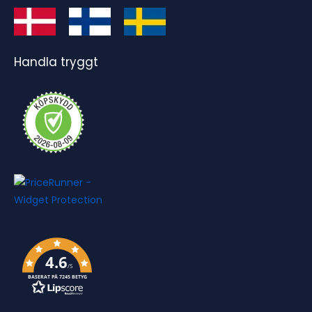
Handla tryggt
4.6
/5
BASERAT PÅ 7245 BETYG