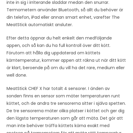
inte in sig i irriterande sladdar medan den snurrar.
Termometern använder Bluetooth, så allt du behöver är
din telefon, iPad eller annan smart enhet, varefter The
MeatStick automatiskt ansluter.
Efter detta öppnar du helt enkelt den medföljande
appen, och så kan du ha full kontroll över ditt kött.
Förutom att hålla dig uppdaterad om köttets
kärntemperatur, kommer appen att räkna ut när ditt kött
är klart, beroende på om du vill ha det rare, medium eller
well done.
MeatStick CHEF X har totalt 4 sensorer. I änden av
sonden finns en sensor som mäter temperaturen runt
köttet, och de andra tre sensorerna sitter i själva spetten.
De tre sensorerna mäter olika platser i köttet och ger dig
den lägsta temperaturen som går att mäta. Det gör att
man inte behöver träffa köttets kärna exakt med
spetsen på termometern för att mäta rätt temperatur,