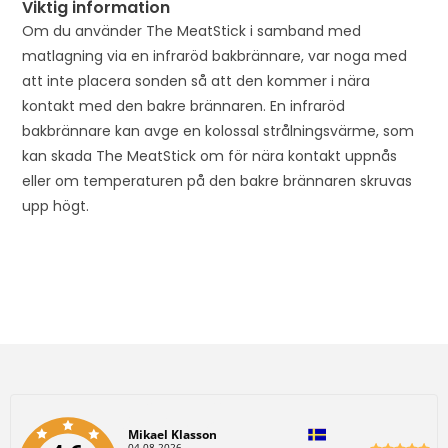
Viktig information
Om du använder The MeatStick i samband med
matlagning via en infraröd bakbrännare, var noga med
att inte placera sonden så att den kommer i nära
kontakt med den bakre brännaren. En infraröd
bakbrännare kan avge en kolossal strålningsvärme, som
kan skada The MeatStick om för nära kontakt uppnås
eller om temperaturen på den bakre brännaren skruvas
upp högt.
Författare:
Mikael Klasson
D
04.08.2026