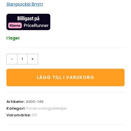
Slangsockel 8mm
I lager
-
+
LÄGG TILL I VARUKORG
Artikelnr:
A900-146
Kategori:
Förskruvningsdetaljer
Varumärke:
IGT