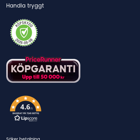
Handla tryggt
4.6
/5
BASERAT PÅ 7245 BETYG
Säker betalning