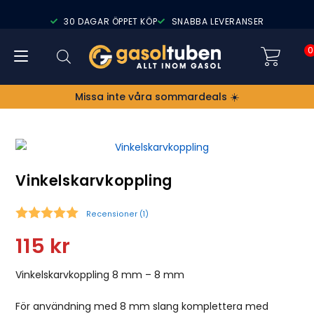
30 DAGAR ÖPPET KÖP
SNABBA LEVERANSER
0
Missa inte våra sommardeals ☀️
Vinkelskarvkoppling
Recensioner (
1
)
Snittbetyg:
115
kr
Vinkelskarvkoppling 8 mm – 8 mm
För användning med 8 mm slang komplettera med