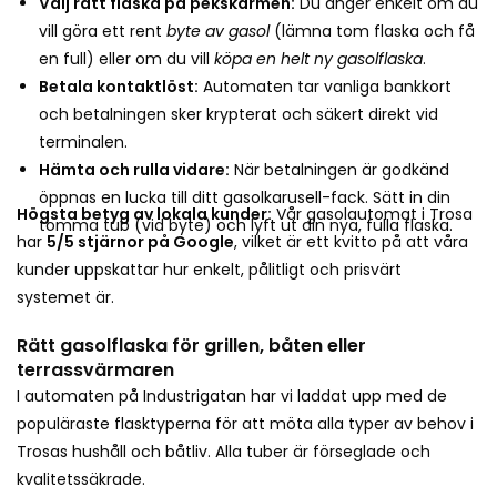
Välj rätt flaska på pekskärmen:
Du anger enkelt om du
vill göra ett rent
byte av gasol
(lämna tom flaska och få
en full) eller om du vill
köpa en helt ny gasolflaska
.
Betala kontaktlöst:
Automaten tar vanliga bankkort
och betalningen sker krypterat och säkert direkt vid
terminalen.
Hämta och rulla vidare:
När betalningen är godkänd
öppnas en lucka till ditt gasolkarusell-fack. Sätt in din
Högsta betyg av lokala kunder:
Vår gasolautomat i Trosa
tomma tub (vid byte) och lyft ut din nya, fulla flaska.
har
5/5 stjärnor på Google
, vilket är ett kvitto på att våra
kunder uppskattar hur enkelt, pålitligt och prisvärt
systemet är.
Rätt gasolflaska för grillen, båten eller
terrassvärmaren
I automaten på Industrigatan har vi laddat upp med de
populäraste flasktyperna för att möta alla typer av behov i
Trosas hushåll och båtliv. Alla tuber är förseglade och
kvalitetssäkrade.