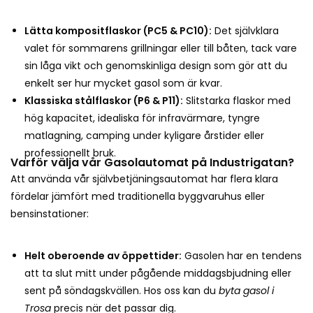
Lätta kompositflaskor (PC5 & PC10):
Det självklara
valet för sommarens grillningar eller till båten, tack vare
sin låga vikt och genomskinliga design som gör att du
enkelt ser hur mycket gasol som är kvar.
Klassiska stålflaskor (P6 & P11):
Slitstarka flaskor med
hög kapacitet, idealiska för infravärmare, tyngre
matlagning, camping under kyligare årstider eller
professionellt bruk.
Varför välja vår Gasolautomat på Industrigatan?
Att använda vår självbetjäningsautomat har flera klara
fördelar jämfört med traditionella byggvaruhus eller
bensinstationer:
Helt oberoende av öppettider:
Gasolen har en tendens
att ta slut mitt under pågående middagsbjudning eller
sent på söndagskvällen. Hos oss kan du
byta gasol i
Trosa
precis när det passar dig.