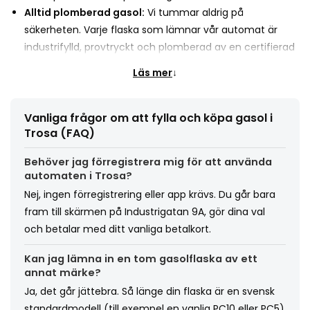
Alltid plomberad gasol:
Vi tummar aldrig på
säkerheten. Varje flaska som lämnar vår automat är
industrifylld, provtryckt och plomberad av en certifierad
gasolleverantör i Sverige.
Läs mer
↓
Rymlig och smidig placering:
Läget på Industrigatan
gör det lätt att köra ända fram till automaten, även om
du har släpvagn eller en större bil.
Vanliga frågor om att fylla och köpa gasol i
Trosa (FAQ)
Behöver jag förregistrera mig för att använda
automaten i Trosa?
Nej, ingen förregistrering eller app krävs. Du går bara
fram till skärmen på Industrigatan 9A, gör dina val
och betalar med ditt vanliga betalkort.
Kan jag lämna in en tom gasolflaska av ett
annat märke?
Ja, det går jättebra. Så länge din flaska är en svensk
standardmodell (till exempel en vanlig PC10 eller PC5)