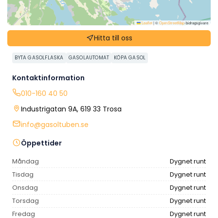
Leaflet
|
©
OpenStreetMap
-bidragsgivare
Hitta till oss
BYTA GASOLFLASKA
GASOLAUTOMAT
KÖPA GASOL
Kontaktinformation
010-160 40 50
Industrigatan 9A, 619 33 Trosa
info@gasoltuben.se
Öppettider
Måndag
Dygnet runt
Tisdag
Dygnet runt
Onsdag
Dygnet runt
Torsdag
Dygnet runt
Fredag
Dygnet runt