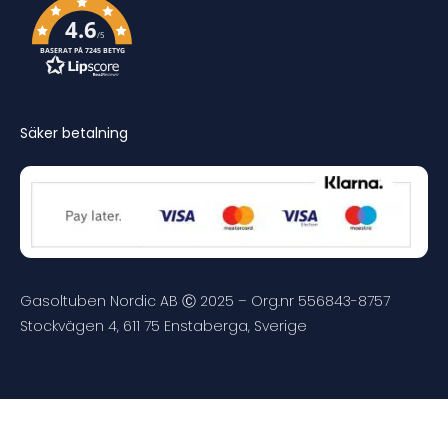
4.6
/5
BASERAT PÅ 7245 BETYG
Säker betalning
Gasoltuben Nordic AB Ⓒ 2025 – Org.nr 556843-8757
Stockvägen 4, 611 75 Enstaberga, Sverige