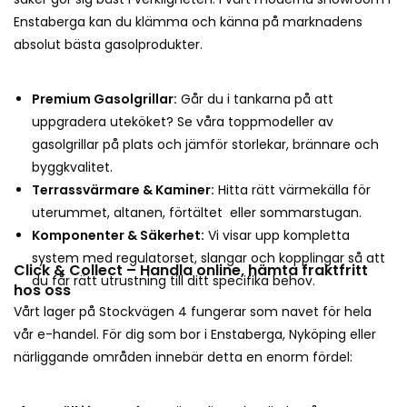
Enstaberga kan du klämma och känna på marknadens
absolut bästa gasolprodukter.
Premium Gasolgrillar:
Går du i tankarna på att
uppgradera uteköket? Se våra toppmodeller av
gasolgrillar på plats och jämför storlekar, brännare och
byggkvalitet.
Terrassvärmare & Kaminer:
Hitta rätt värmekälla för
uterummet, altanen, förtältet eller sommarstugan.
Komponenter & Säkerhet:
Vi visar upp kompletta
system med regulatorset, slangar och kopplingar så att
Click & Collect – Handla online, hämta fraktfritt
du får rätt utrustning till ditt specifika behov.
hos oss
Vårt lager på Stockvägen 4 fungerar som navet för hela
vår e-handel. För dig som bor i Enstaberga, Nyköping eller
närliggande områden innebär detta en enorm fördel: