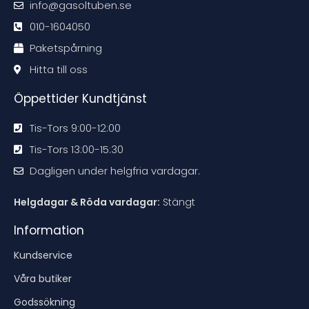
info@gasoltuben.se
e
e
e
e
n
n
n
n
d
d
d
d
010-1604050
a
a
a
a
t
t
t
t
Paketspårning
i
i
i
i
o
o
o
o
n
n
n
n
Hitta till oss
e
e
e
e
n
n
n
n
Öppettider Kundtjänst
Tis-Tors 9:00-12:00
Tis-Tors 13:00-15:30
Dagligen under helgfria vardagar.
Helgdagar & Röda vardagar:
Stängt
Information
Kundservice
Våra butiker
Godssökning