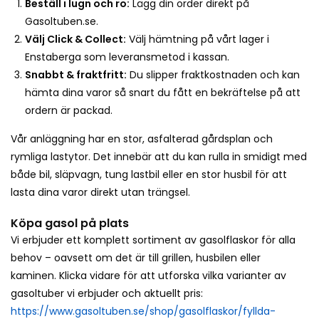
Beställ i lugn och ro:
Lägg din order direkt på
Gasoltuben.se.
Välj Click & Collect:
Välj hämtning på vårt lager i
Enstaberga som leveransmetod i kassan.
Snabbt & fraktfritt:
Du slipper fraktkostnaden och kan
hämta dina varor så snart du fått en bekräftelse på att
ordern är packad.
Vår anläggning har en stor, asfalterad gårdsplan och
rymliga lastytor. Det innebär att du kan rulla in smidigt med
både bil, släpvagn, tung lastbil eller en stor husbil för att
lasta dina varor direkt utan trängsel.
Köpa gasol på plats
Vi erbjuder ett komplett sortiment av gasolflaskor för alla
behov – oavsett om det är till grillen, husbilen eller
kaminen. Klicka vidare för att utforska vilka varianter av
gasoltuber vi erbjuder och aktuellt pris:
https://www.gasoltuben.se/shop/gasolflaskor/fyllda-