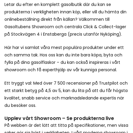
Letar du efter en komplett gasolbutik där du kan se
produkterna i verkligheten innan köp, eller vill du hämta din
onlinebeställning direkt från källan? Välkommen till
Gasoltubens Showroom och centrala Click & Collect-lager
på Stockvägen 4 i Enstaberga (precis utanför Nyköping).
Här har vi samlat våra mest populära produkter under ett
och samma tak. Hos oss kan du inte bara köpa, byta och
fylla på dina gasolflaskor – du kan också inspireras i vårt
showroom och få experthjälp av vår kunniga personal.
Ett tryggt val: Med över 7 500 recensioner på Trustpilot och
ett starkt betyg på 4,5 av 5, kan du lita på att du får högsta
kvalitet, snabb service och marknadsledande expertis när
du besöker oss.
Upplev vårt Showroom – Se produkterna live
På webben är det lätt att titta på specifikationer, men vissa
saker gör sig bäst i verkligheten. I vårt moderna showroom i