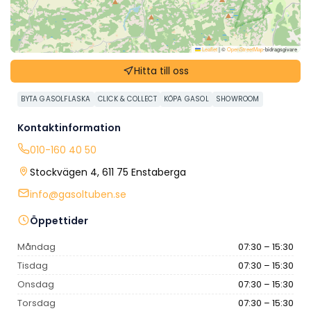
Leaflet
|
©
OpenStreetMap
-bidragsgivare
Hitta till oss
BYTA GASOLFLASKA
CLICK & COLLECT
KÖPA GASOL
SHOWROOM
Kontaktinformation
010-160 40 50
Stockvägen 4, 611 75 Enstaberga
info@gasoltuben.se
Öppettider
Måndag
07:30 – 15:30
Tisdag
07:30 – 15:30
Onsdag
07:30 – 15:30
Torsdag
07:30 – 15:30