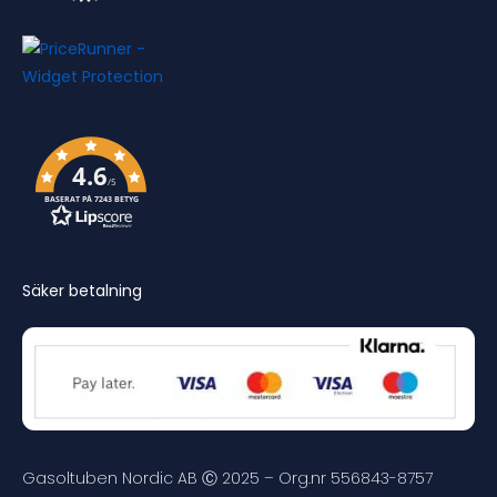
4.6
/5
BASERAT PÅ 7243 BETYG
Säker betalning
Gasoltuben Nordic AB Ⓒ 2025 – Org.nr 556843-8757