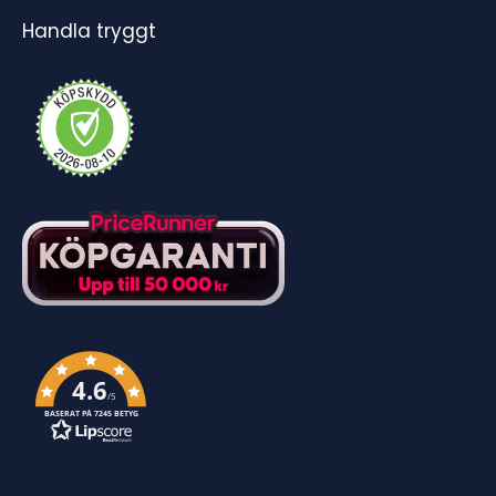
Handla tryggt
4.6
/5
BASERAT PÅ 7245 BETYG