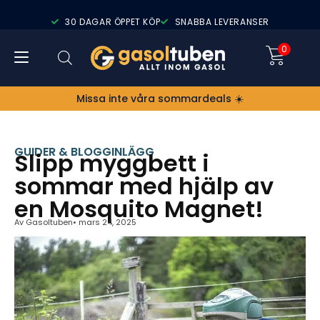
30 DAGAR ÖPPET KÖP
SNABBA LEVERANSER
0
Missa inte våra sommardeals ☀️
GUIDER & BLOGGINLÄGG
Slipp myggbett i
sommar med hjälp av
en Mosquito Magnet!
Av
Gasoltuben
•
mars 24, 2025