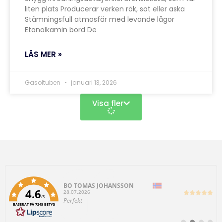
liten plats Producerar verken rök, sot eller aska
Stämningsfull atmosfär med levande lågor
Etanolkamin bord De
LÄS MER »
Gasoltuben
januari 13, 2026
Visa fler
Författare:
BO TOMAS JOHANSSON
4.6
D
28.07.2026
/5
a
T
Perfekt
t
BASERAT PÅ 7245 BETYG
e
u
x
m
t
: