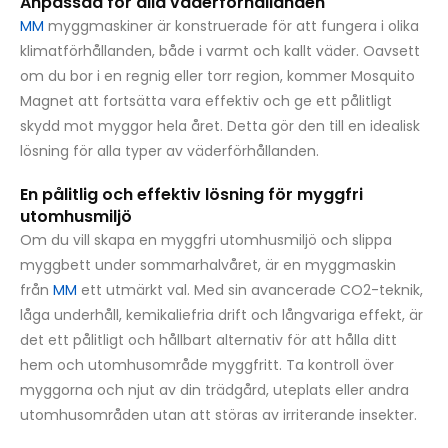
Anpassad för alla väderförhållanden
MM
myggmaskiner är konstruerade för att fungera i olika
klimatförhållanden, både i varmt och kallt väder. Oavsett
om du bor i en regnig eller torr region, kommer Mosquito
Magnet att fortsätta vara effektiv och ge ett pålitligt
skydd mot myggor hela året. Detta gör den till en idealisk
lösning för alla typer av väderförhållanden.
En pålitlig och effektiv lösning för myggfri
utomhusmiljö
Om du vill skapa en myggfri utomhusmiljö och slippa
myggbett under sommarhalvåret, är en myggmaskin
från
MM
ett utmärkt val. Med sin avancerade CO2-teknik,
låga underhåll, kemikaliefria drift och långvariga effekt, är
det ett pålitligt och hållbart alternativ för att hålla ditt
hem och utomhusområde myggfritt. Ta kontroll över
myggorna och njut av din trädgård, uteplats eller andra
utomhusområden utan att störas av irriterande insekter.