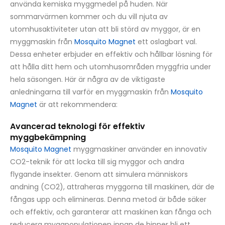
använda kemiska myggmedel på huden. När
sommarvärmen kommer och du vill njuta av
utomhusaktiviteter utan att bli störd av myggor, är en
myggmaskin från
Mosquito Magnet
ett oslagbart val.
Dessa enheter erbjuder en effektiv och hållbar lösning för
att hålla ditt hem och utomhusområden myggfria under
hela säsongen. Här är några av de viktigaste
anledningarna till varför en myggmaskin från
Mosquito
Magnet
är att rekommendera:
Avancerad teknologi för effektiv
myggbekämpning
Mosquito Magnet
myggmaskiner använder en innovativ
CO2-teknik för att locka till sig myggor och andra
flygande insekter. Genom att simulera människors
andning (CO2), attraheras myggorna till maskinen, där de
fångas upp och elimineras. Denna metod är både säker
och effektiv, och garanterar att maskinen kan fånga och
reducera myggpopulationen innan de hinner bli ett