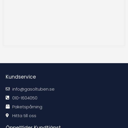
Kundservice
info@gasoltuben.se
010-1604050
Paketspårning
Hitta till oss
Öppettider Kundtjänst