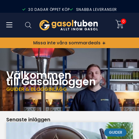
30 DAGAR ÖPPET KÖP
SNABBA LEVERANSER
0
Missa inte våra sommardeals ☀️
Välkommen
till Gasolbloggen
GUIDER & BLOGGINLÄGG
Senaste inläggen
GUIDER