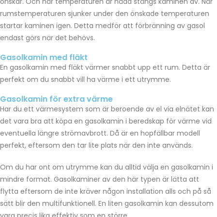
önskar. Och när temperaturen är nådd stängs kaminen av. När
rumstemperaturen sjunker under den önskade temperaturen
startar kaminen igen. Detta medför att förbränning av gasol
endast görs när det behövs.
Gasolkamin med fläkt
En gasolkamin med fläkt värmer snabbt upp ett rum. Detta är
perfekt om du snabbt vill ha värme i ett utrymme.
Gasolkamin för extra värme
Har du ett värmesystem som är beroende av el via elnätet kan
det vara bra att köpa en gasolkamin i beredskap för värme vid
eventuella längre strömavbrott. Då är en hopfällbar modell
perfekt, eftersom den tar lite plats när den inte används.
Om du har ont om utrymme kan du alltid välja en gasolkamin i
mindre format. Gasolkaminer av den här typen är lätta att
flytta eftersom de inte kräver någon installation alls och på så
sätt blir den multifunktionell. En liten gasolkamin kan dessutom
vara precis lika effektiv som en större.