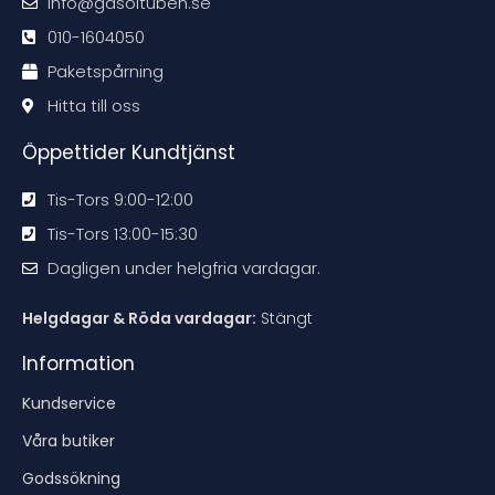
info@gasoltuben.se
e
e
e
e
n
n
n
n
d
d
d
d
010-1604050
a
a
a
a
t
t
t
t
Paketspårning
i
i
i
i
o
o
o
o
n
n
n
n
Hitta till oss
e
e
e
e
n
n
n
n
Öppettider Kundtjänst
Tis-Tors 9:00-12:00
Tis-Tors 13:00-15:30
Dagligen under helgfria vardagar.
Helgdagar & Röda vardagar:
Stängt
Information
Kundservice
Våra butiker
Godssökning