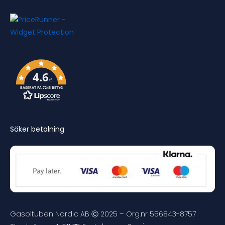
4.6
/5
BASERAT PÅ 7245 BETYG
Säker betalning
Gasoltuben Nordic AB Ⓒ 2025 – Org.nr 556843-8757