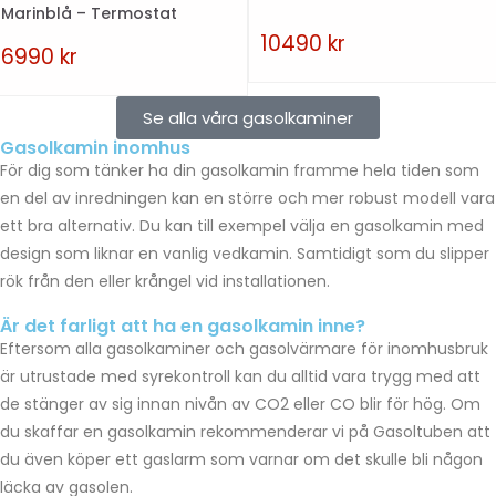
Marinblå – Termostat
10490
kr
6990
kr
Se alla våra gasolkaminer
Gasolkamin inomhus
För dig som tänker ha din gasolkamin framme hela tiden som
en del av inredningen kan en större och mer robust modell vara
ett bra alternativ. Du kan till exempel välja en gasolkamin med
design som liknar en vanlig vedkamin. Samtidigt som du slipper
rök från den eller krångel vid installationen.
Är det farligt att ha en gasolkamin inne?
Eftersom alla gasolkaminer och gasolvärmare för inomhusbruk
är utrustade med syrekontroll kan du alltid vara trygg med att
de stänger av sig innan nivån av CO2 eller CO blir för hög. Om
du skaffar en gasolkamin rekommenderar vi på Gasoltuben att
du även köper ett gaslarm som varnar om det skulle bli någon
läcka av gasolen.