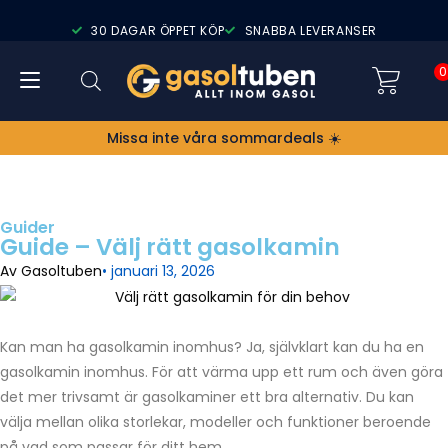
30 DAGAR ÖPPET KÖP
SNABBA LEVERANSER
0
Missa inte våra sommardeals ☀️
Guider
Guide – Välj rätt gasolkamin
Av
Gasoltuben
•
januari 13, 2026
Kan man ha gasolkamin inomhus? Ja, självklart kan du ha en
gasolkamin inomhus. För att värma upp ett rum och även göra
det mer trivsamt är gasolkaminer ett bra alternativ. Du kan
välja mellan olika storlekar, modeller och funktioner beroende
på vad som passar för ditt hem.