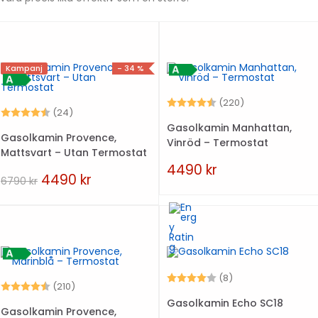
Kampanj
- 34 %
Betyg:
4.5 utav 5 stjä
(220)
Betyg:
4.5 utav 5 stjärnor
(24)
Gasolkamin Manhattan,
Gasolkamin Provence,
Vinröd – Termostat
Mattsvart – Utan Termostat
4490
kr
4490
kr
6790
kr
Betyg:
4.0 utav 5 stjärn
(8)
Betyg:
4.6 utav 5 stjärnor
(210)
Gasolkamin Echo SC18
Gasolkamin Provence,