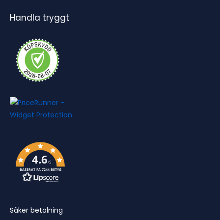
Handla tryggt
4.6
/5
BASERAT PÅ 7244 BETYG
Säker betalning