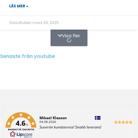
LÄS MER »
Gasoltuben
mars 25, 2025
Visa fler
Senaste från youtube
Författare:
Mikael Klasson
4.6
D
04.08.2026
/5
a
T
Suverän kundservice! Snabb leverans!
t
BASERAT PÅ 7244 BETYG
e
u
x
m