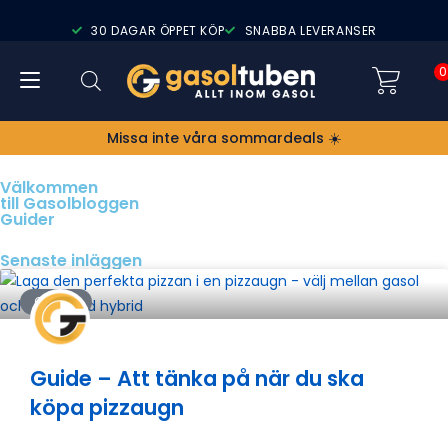
30 DAGAR ÖPPET KÖP
SNABBA LEVERANSER
0
Missa inte våra sommardeals ☀️
Välkommen
till Gasolbloggen
Guider
Senaste inläggen
GUIDER
Guide – Att tänka på när du ska
köpa pizzaugn