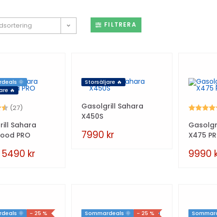
FILTRERA
dsortering
deals 🌞
Storsäljare 🔥
are 🔥
Gasolgrill Sahara
4.6 utav 5 stjärnor
Betyg:
(27)
X450S
ill Sahara
Gasolgr
7990
kr
Wood PRO
X475 P
5490
kr
9990
deals 🌞
- 25 %
Sommardeals 🌞
- 25 %
Sommard