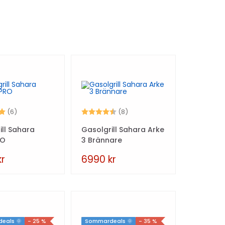
5.0 utav 5 stjärnor
Betyg:
4.8 utav 5 stjärnor
(6)
(8)
ill Sahara
Gasolgrill Sahara Arke
RO
3 Brännare
kr
6990
kr
eals 🌞
- 25 %
Sommardeals 🌞
- 35 %