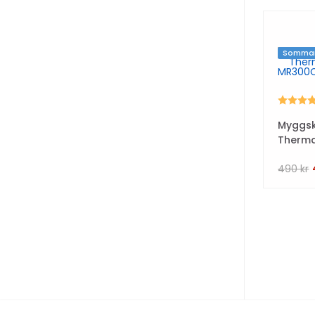
Sommar
Betyg:
Myggs
Therma
490
kr