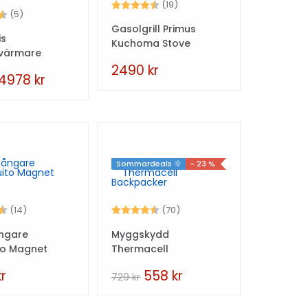
Betyg:
4.6 utav 5 stjärnor
(19)
4.4 utav 5 stjärnor
(5)
Gasolgrill Primus
is
Kuchoma Stove
svärmare
Fokus Teal
2490
kr
4978
kr
Sommardeals 🌞
- 23 %
4.4 utav 5 stjärnor
Betyg:
4.6 utav 5 stjärnor
(14)
(70)
ngare
Myggskydd
to Magnet
Thermacell
Backpacker
kr
558
kr
729
kr