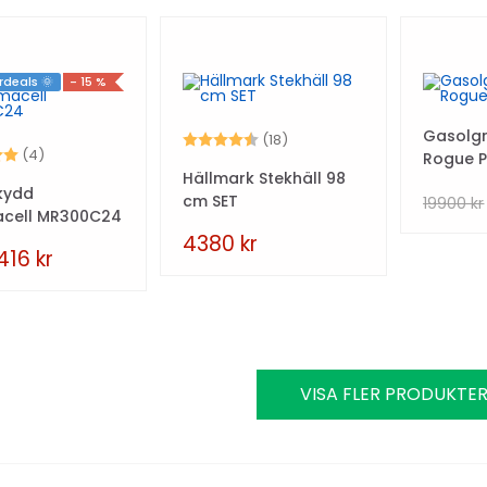
deals 🌞
- 15 %
Gasolgr
Betyg:
4.5 utav 5 stjärnor
(18)
5.0 utav 5 stjärnor
(4)
Rogue 
Hällmark Stekhäll 98
kydd
cm SET
19900
kr
cell MR300C24
4380
kr
416
kr
VISA FLER PRODUKTE