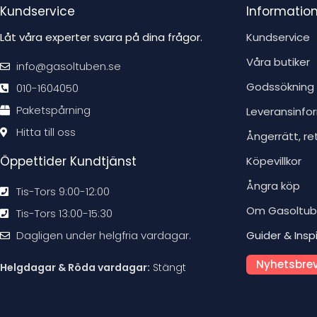
Kundservice
Informatio
Låt våra experter svara på dina frågor.
Kundservice
Våra butiker
info@gasoltuben.se
Godssökning
010-1604050
Paketspårning
Leveransinfo
Hitta till oss
Ångerrätt, re
Öppettider Kundtjänst
Köpevillkor
Ångra köp
Tis-Tors 9:00-12:00
Om Gasoltu
Tis-Tors 13:00-15:30
Dagligen under helgfria vardagar.
Guider & Insp
Nyhetsbrev
Helgdagar & Röda vardagar:
Stängt