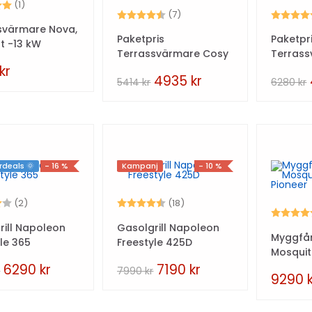
5.0 utav 5 stjärnor
(1)
Betyg:
4.1 utav 5 stjärnor
Betyg:
(7)
svärmare Nova,
Paketpris
Paketpr
tt -13 kW
Terrassvärmare Cosy
Terras
Polo 6kW – Svart
Sahara 
kr
4935
kr
5414
kr
6280
kr
deals 🌞
- 16 %
Kampanj
- 10 %
4.0 utav 5 stjärnor
Betyg:
4.9 utav 5 stjärnor
(2)
(18)
Betyg:
rill Napoleon
Gasolgrill Napoleon
Myggfå
le 365
Freestyle 425D
Mosqui
Pioneer
6290
kr
7190
kr
r
7990
kr
9290