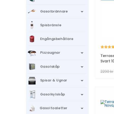
Gasolbrännare
Spisbränsle
Engångsbehållare
Betyg:
Pizzaugnar
Terras
Svart 
Gasolskåp
2290
kr
Spisar & Ugnar
Gasolkylskåp
Gasoltoaletter