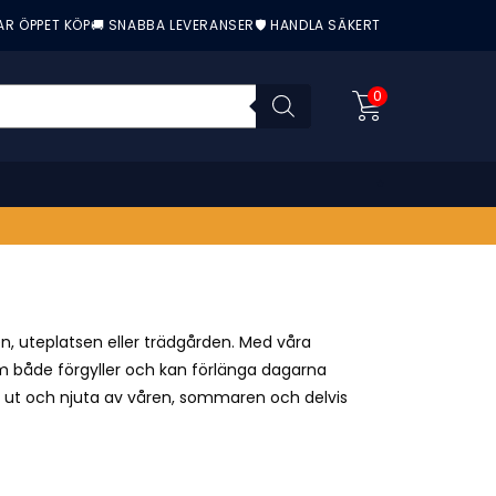
AR ÖPPET KÖP
🚚 SNABBA LEVERANSER
🛡️ HANDLA SÄKERT
0
en, uteplatsen eller trädgården. Med våra
om både förgyller och kan förlänga dagarna
trar ut och njuta av våren, sommaren och delvis