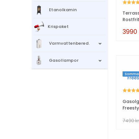
Betyg:
Etanolkamin
Terras
Rostfri
Krispaket
3990
Varmvattenbered.
Gasollampor
Sommar
Betyg:
Gasolg
Freesty
7490
k