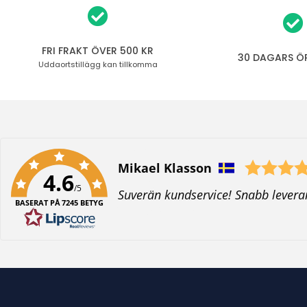
FRI FRAKT ÖVER 500 KR
30 DAGARS Ö
Uddaortstillägg
kan tillkomma
Författare:
Mikael Klasson
4.6
/5
T
Suverän kundservice! Snabb levera
BASERAT PÅ 7245 BETYG
e
x
t
: