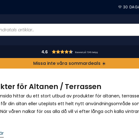
💛 30 DAG
4.6
Baserat på 7245 betyg
Missa inte våra sommardeals ☀️
kter för Altanen / Terrassen
sida hittar du ett stort utbud av produkter för altanen, terrass
 får din altan eller uteplats ett helt nytt användningsområde s
är våren nalkar för oss alla då vill vi efter långa och kalla vin
är