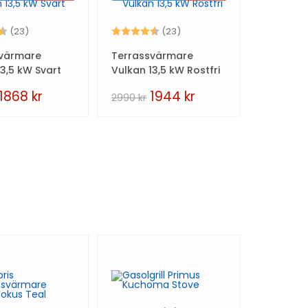
4.6 utav 5 stjärnor
Betyg:
4.6 utav 5 stjärnor
(23)
(23)
svärmare
Terrassvärmare
13,5 kW Svart
Vulkan 13,5 kW Rostfri
1868
kr
1944
kr
2990
kr