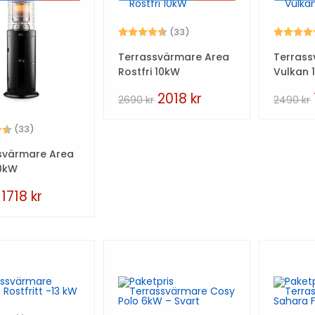
Betyg:
4.5 utav 5 stjärnor
Betyg:
(33)
Terrassvärmare Area
Terras
Rostfri 10kW
Vulkan 
2018
kr
2690
kr
2490
kr
4.5 utav 5 stjärnor
(33)
svärmare Area
10kW
1718
kr