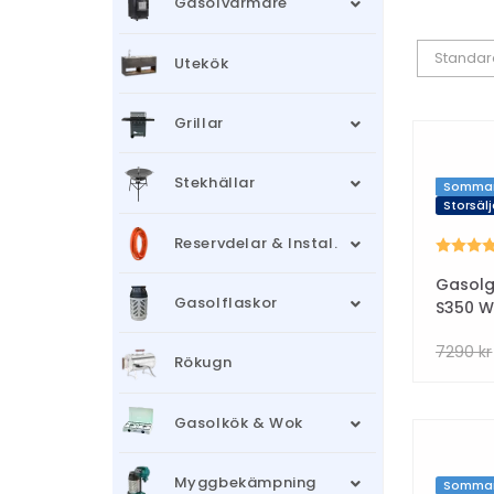
Gasolvärmare
Standar
Utekök
Grillar
Stekhällar
Sommar
Storsälj
Reservdelar & Instal.
Betyg:
Gasolgr
Gasolflaskor
S350 
7290
kr
Rökugn
Gasolkök & Wok
Myggbekämpning
Sommar