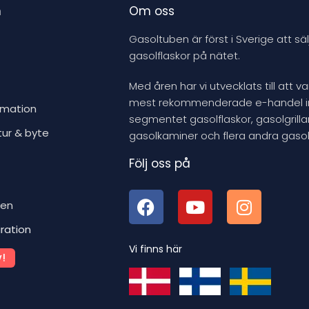
n
Om oss
Gasoltuben är först i Sverige att säl
gasolflaskor på nätet.
Med åren har vi utvecklats till att v
mest rekommenderade e-handel 
rmation
segmentet gasolflaskor, gasolgrillar
tur & byte
gasolkaminer och flera andra gasol
Följ oss på
ben
iration
Vi finns här
!