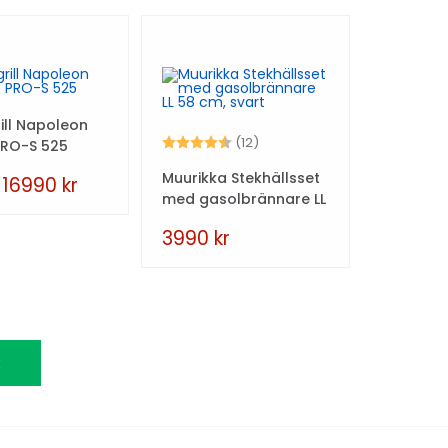
ill Napoleon
Betyg:
4.8 utav 5 stjärnor
(12)
PRO-S 525
Muurikka Stekhällsset
16990
kr
med gasolbrännare LL
58 cm, svart
3990
kr
R