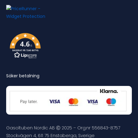
4.6
/5
BASERAT PÅ 7245 BETYG
Säker betalning
Gasoltuben Nordic AB Ⓒ 2025 – Org.nr 556843-8757
Stockvägen 4, 611 75 Enstaberga, Sverige