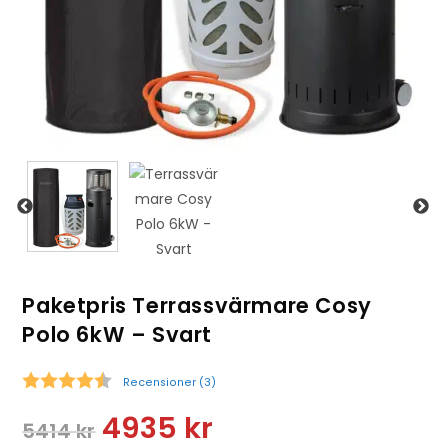
Paketpris Terrassvärmare Cosy
Polo 6kW – Svart
Recensioner (
3
)
Snittbetyg:
4935
kr
5414
kr