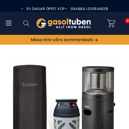
30 DAGAR ÖPPET KÖP
SNABBA LEVERANSER
0
Missa inte våra sommardeals ☀️