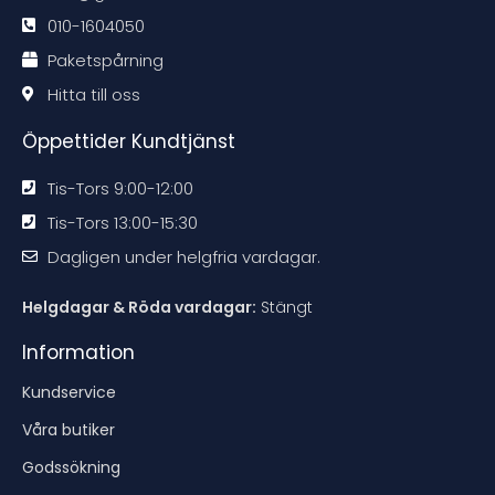
n
n
n
n
d
d
d
d
010-1604050
a
a
a
a
t
t
t
t
Paketspårning
i
i
i
i
o
o
o
o
n
n
n
n
Hitta till oss
e
e
e
e
n
n
n
n
Öppettider Kundtjänst
Tis-Tors 9:00-12:00
Tis-Tors 13:00-15:30
Dagligen under helgfria vardagar.
Helgdagar & Röda vardagar:
Stängt
Information
Kundservice
Våra butiker
Godssökning