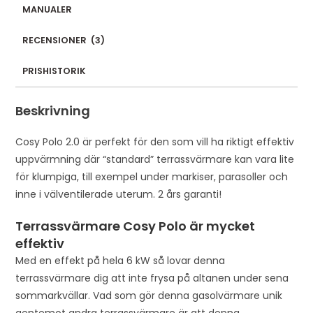
MANUALER
RECENSIONER
(
3
)
PRISHISTORIK
Beskrivning
Cosy Polo 2.0 är perfekt för den som vill ha riktigt effektiv
uppvärmning där “standard” terrassvärmare kan vara lite
för klumpiga, till exempel under markiser, parasoller och
inne i välventilerade uterum. 2 års garanti!
Terrassvärmare Cosy Polo är mycket
effektiv
Med en effekt på hela 6 kW så lovar denna
terrassvärmare dig att inte frysa på altanen under sena
sommarkvällar. Vad som gör denna gasolvärmare unik
gentemot andra terrassvärmare är att denna