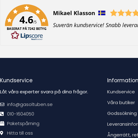
Författare:
Mikael Klasson
4.6
/5
T
Suverän kundservice! Snabb levera
BASERAT PÅ 7242 BETYG
e
x
t
:
Kundservice
Informatio
Låt våra experter svara på dina frågor.
Kundservice
Våra butiker
info@gasoltuben.se
Godssökning
010-1604050
Paketspårning
Leveransinfo
Hitta till oss
Ångerrätt, re