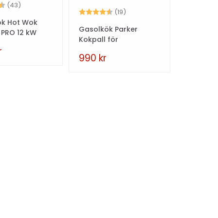
4.4 utav 5 stjärnor
(43)
Betyg:
4.4 utav 5 stjärnor
(19)
ök Hot Wok
Gasolkök Parker
l PRO 12 kW
Kokpall för
Utomhusbruk
r
990
kr