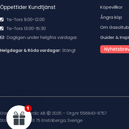
Öppettider Kundtjänst
Köpevillkor
Ångra köp
Tis-Tors 9:00-12:00
Om Gasoltu
Tis-Tors 13:00-15:30
Dagligen under helgfria vardagar.
Guider & Insp
Nyhetsbrev
Helgdagar & Röda vardagar:
Stängt
Gasoltuben Nordic AB Ⓒ 2025 – Org.nr 556843-8757
Stockvägen 4, 611 75 Enstaberga, Sverige