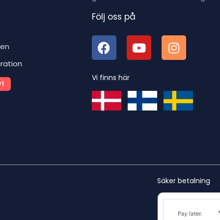
Följ oss på
ben
iration
Vi finns här
!
Säker betalning