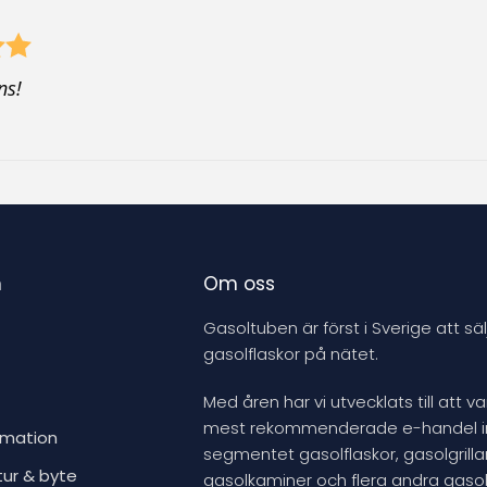
ns!
n
Om oss
Gasoltuben är först i Sverige att säl
gasolflaskor på nätet.
Med åren har vi utvecklats till att v
mest rekommenderade e-handel 
rmation
segmentet gasolflaskor, gasolgrillar
tur & byte
gasolkaminer och flera andra gasol