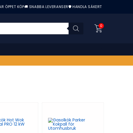
AR ÖPPET KÖP
🚚 SNABBA LEVERANSER
🛡️ HANDLA SÄKERT
0