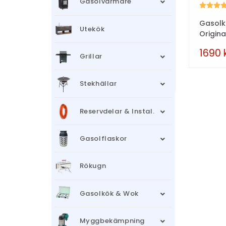
Gasolvärmare
Betyg:
Gasolk
Utekök
Origin
1690
Grillar
Stekhällar
Reservdelar & Instal.
Gasolflaskor
Rökugn
Gasolkök & Wok
Myggbekämpning