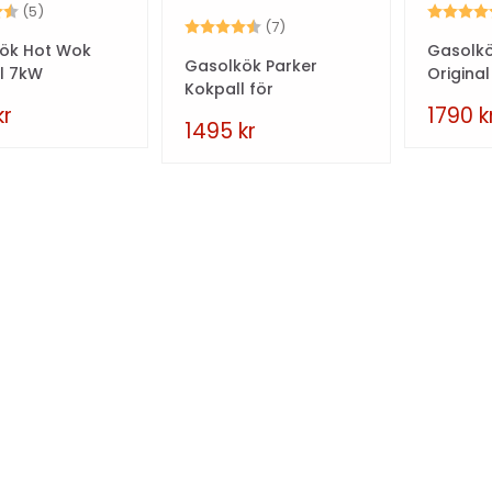
4.4 utav 5 stjärnor
Betyg:
(5)
Betyg:
4.1 utav 5 stjärnor
(7)
ök Hot Wok
Gasolk
Gasolkök Parker
al 7kW
Origina
Kokpall för
Inomhusbruk
kr
1790
k
1495
kr