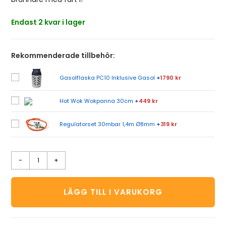
Endast 2 kvar i lager
Rekommenderade tillbehör:
Gasolflaska PC10 Inklusive Gasol
+
1790 kr
Hot Wok Wokpanna 30cm
+
449 kr
Regulatorset 30mbar 1,4m Ø8mm
+
319 kr
-
+
LÄGG TILL I VARUKORG