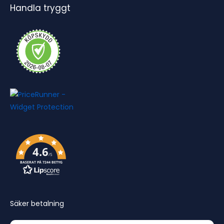
Handla tryggt
4.6
/5
BASERAT PÅ 7244 BETYG
Säker betalning