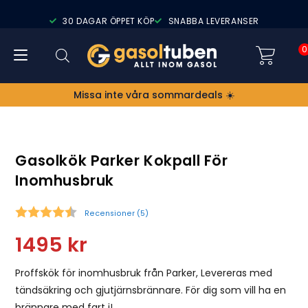
30 DAGAR ÖPPET KÖP
SNABBA LEVERANSER
0
Missa inte våra sommardeals ☀️
Gasolkök Parker Kokpall För
Inomhusbruk
Recensioner (
5
)
Snittbetyg:
1495
kr
Proffskök för inomhusbruk från Parker, Levereras med
tändsäkring och gjutjärnsbrännare. För dig som vill ha en
brännare med fart i!