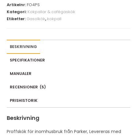
Artikelnr:
FO4PS
Kategori:
Kokpallar & cafégaskök
Etiketter:
Gasolkök
,
kokpall
BESKRIVNING
SPECIFIKATIONER
MANUALER
RECENSIONER
(
5
)
PRISHISTORIK
Beskrivning
Proffskök för inomhusbruk från Parker, Levereras med