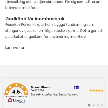
tändsäkring och gjutjärnsbrännare. För dig som vill ha en
brännare med fart i!
Godkänd för inomhusbruk
Gasolkök Parker Kokpall har inbyggd tändsäkring som
stänger av gasolen om lågan skulle slockna. Detta gör att
gasolköket är godkänt för användning inomhus!
Läs mer här
Författare:
Mikael Klasson
4.6
D
04.08.2026
/5
a
T
Suverän kundservice! Snabb leverans!
t
BASERAT PÅ 7244 BETYG
e
u
x
m
t
:
B
B
B
B
: