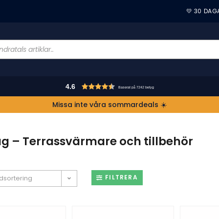
💛 30 DAG
4.6
Baserat på 7242 betyg
Missa inte våra sommardeals ☀️
g – Terrassvärmare och tillbehör
FILTRERA
dsortering