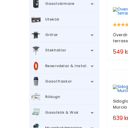
Gasolvärmare
Utekök
Betyg:
Överdra
Grillar
terras
Stekhällar
549
k
Reservdelar & Instal.
Gasolflaskor
Rökugn
Sidogla
Murcia
Gasolkök & Wok
639
k
Myggbekämpning