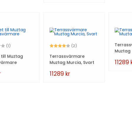
Terras
1.0 utav 5 stjärnor
Betyg:
4.0 utav 5 stjärnor
(1)
(2)
Muztag 
till Muztag
Terrassvärmare
11289
värmare
Muztag Murcia, Svart
r
11289
kr