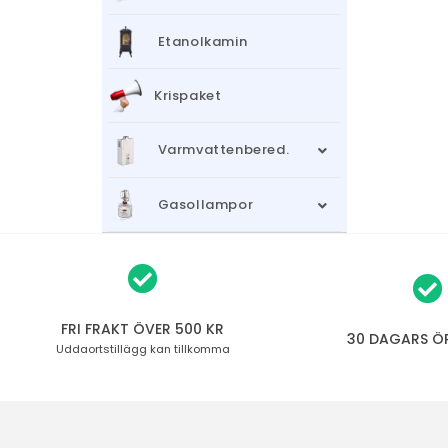
Etanolkamin
Krispaket
Varmvattenbered.
Gasollampor
FRI FRAKT ÖVER 500 KR
30 DAGARS Ö
Uddaortstillägg
kan tillkomma