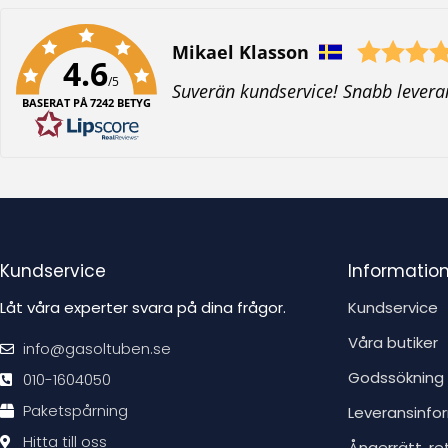
Författare:
Mikael Klasson
4.6
/5
T
Suverän kundservice! Snabb levera
BASERAT PÅ 7242 BETYG
e
x
t
:
Kundservice
Informatio
Låt våra experter svara på dina frågor.
Kundservice
Våra butiker
info@gasoltuben.se
Godssökning
010-1604050
Paketspårning
Leveransinfo
Hitta till oss
Ångerrätt, re