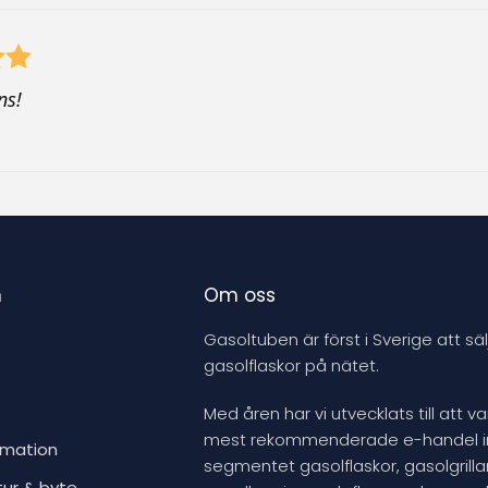
ns!
n
Om oss
Gasoltuben är först i Sverige att säl
gasolflaskor på nätet.
Med åren har vi utvecklats till att v
mest rekommenderade e-handel 
rmation
segmentet gasolflaskor, gasolgrillar
tur & byte