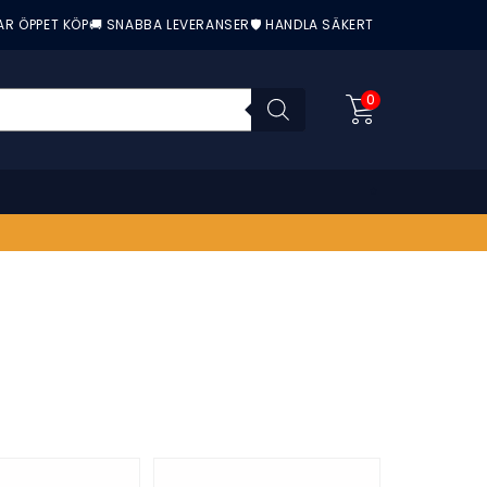
AR ÖPPET KÖP
🚚 SNABBA LEVERANSER
🛡️ HANDLA SÄKERT
0