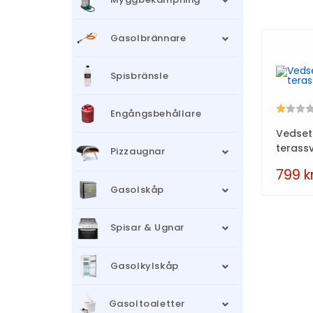
Gasolbrännare
Spisbränsle
Betyg:
Engångsbehållare
Vedset 
terass
Pizzaugnar
799
k
Gasolskåp
Spisar & Ugnar
Gasolkylskåp
Gasoltoaletter