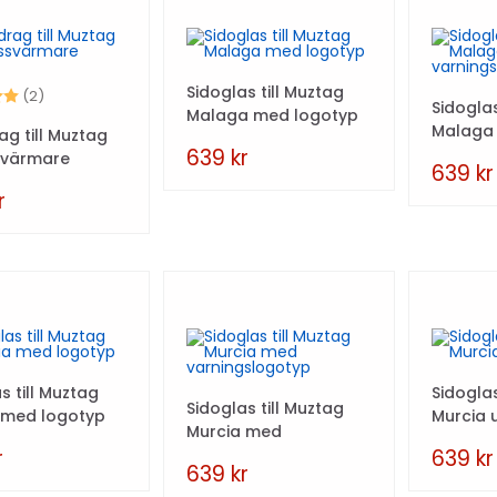
Sidoglas till Muztag
5.0 utav 5 stjärnor
(2)
Sidoglas
Malaga med logotyp
Malaga
g till Muztag
varning
639
kr
svärmare
639
kr
r
s till Muztag
Sidoglas
Sidoglas till Muztag
 med logotyp
Murcia 
Murcia med
varningslogotyp
r
639
kr
639
kr