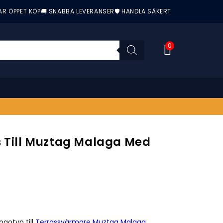
AR ÖPPET KÖP
🚚 SNABBA LEVERANSER
🛡️ HANDLA SÄKERT
0
s Till Muztag Malaga Med
nittbetyg:
ogotyp till
Terrassvärmare Muztag Malaga
.