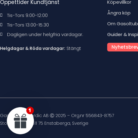
Öppettider Kundtjänst
Köpevillkor
Ångra köp
Tis-Tors 9:00-12:00
Om Gasoltu
Tis-Tors 13:00-15:30
Dagligen under helgfria vardagar.
Guider & Insp
Nyhetsbrev
Helgdagar & Röda vardagar:
Stängt
Gasoltuben Nordic AB Ⓒ 2025 – Org.nr 556843-8757
Stockvägen 4, 611 75 Enstaberga, Sverige