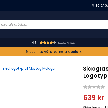
💛 30 DAG
4.6
Baserat på 7245 betyg
Missa inte våra sommardeals ☀️
Sidogla
Logotyp
S
639
kr
Sidoglas med l