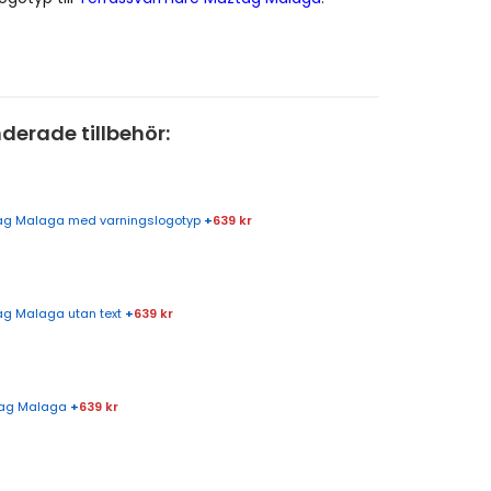
rade tillbehör:
ztag Malaga med varningslogotyp
+
639 kr
tag Malaga utan text
+
639 kr
ztag Malaga
+
639 kr