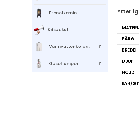
Ytterli
Etanolkamin
MATERI
Krispaket
FÄRG
Varmvattenbered.
BREDD
DJUP
Gasollampor
HÖJD
EAN/GT