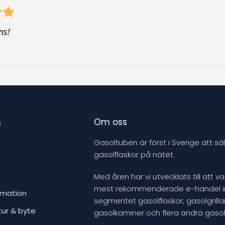
ns!
n
Om oss
Gasoltuben är först i Sverige att säl
gasolflaskor på nätet.
Med åren har vi utvecklats till att v
mest rekommenderade e-handel 
rmation
segmentet gasolflaskor, gasolgrillar
tur & byte
gasolkaminer och flera andra gasol