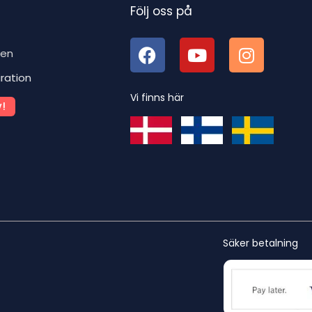
Följ oss på
ben
iration
Vi finns här
!
Säker betalning