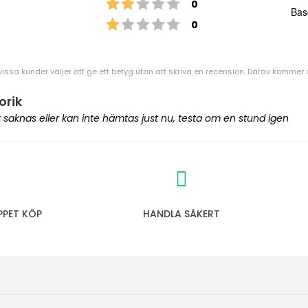
Betyg: 2 utav 5 stjärnor
röster
0
Bas
Betyg: 1 utav 5 stjärnor
röster
0
vissa kunder väljer att ge ett betyg utan att skriva en recension. Därav kommer an
orik
ik saknas eller kan inte hämtas just nu, testa om en stund igen
PPET KÖP
HANDLA SÄKERT