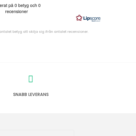
e
erat på 0 betyg och 0
t
recensioner
y
g
talet betyg att skilja sig ifrån antalet recensioner.
:
0
.
0
u
t
a
v
SNABB LEVERANS
5
s
t
j
ä
r