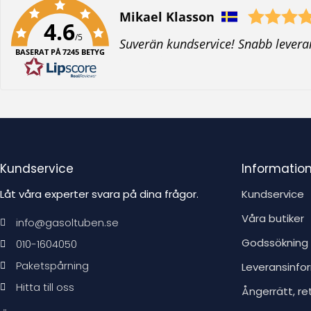
Författare:
Mikael Klasson
4.6
/5
T
Suverän kundservice! Snabb levera
BASERAT PÅ 7245 BETYG
e
x
t
:
Kundservice
Informatio
Låt våra experter svara på dina frågor.
Kundservice
Våra butiker
info@gasoltuben.se
Godssökning
010-1604050
Paketspårning
Leveransinfo
Hitta till oss
Ångerrätt, re