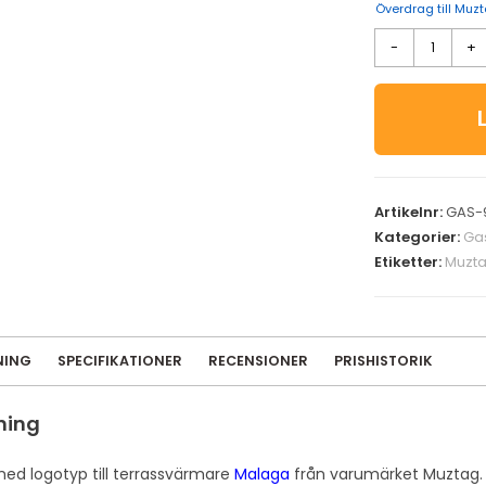
Överdrag till Mu
-
+
Artikelnr:
GAS-
Kategorier:
Ga
Etiketter:
Muzt
NING
SPECIFIKATIONER
RECENSIONER
PRISHISTORIK
ning
med logotyp till terrassvärmare
Malaga
från varumärket Muztag.