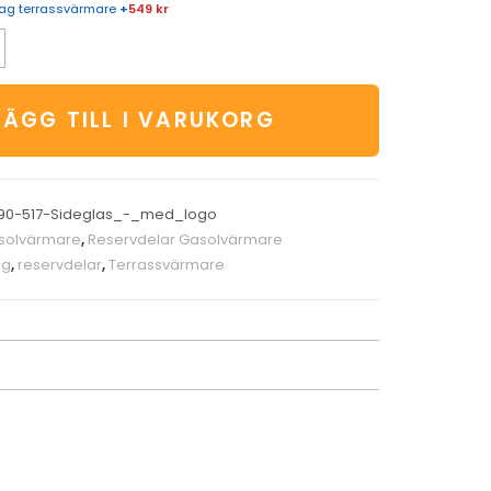
ztag terrassvärmare
+
549 kr
LÄGG TILL I VARUKORG
90-517-Sideglas_-_med_logo
solvärmare
,
Reservdelar Gasolvärmare
ag
,
reservdelar
,
Terrassvärmare