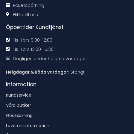
t
t
t
t
Paketspårning
i
i
i
i
o
o
o
o
n
n
n
n
Hitta till oss
e
e
e
e
n
n
n
n
Öppettider Kundtjänst
Tis-Tors 9:00-12:00
Tis-Tors 13:00-15:30
Dagligen under helgfria vardagar.
Helgdagar & Röda vardagar:
Stängt
Information
Kundservice
Våra butiker
Godssökning
Leveransinformation