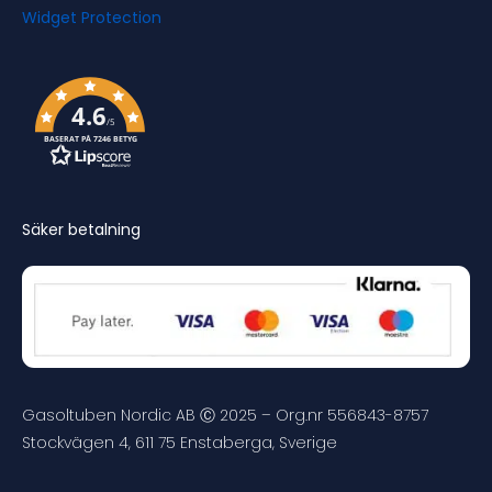
4.6
/5
BASERAT PÅ 7246 BETYG
Säker betalning
Gasoltuben Nordic AB Ⓒ 2025 – Org.nr 556843-8757
Stockvägen 4, 611 75 Enstaberga, Sverige