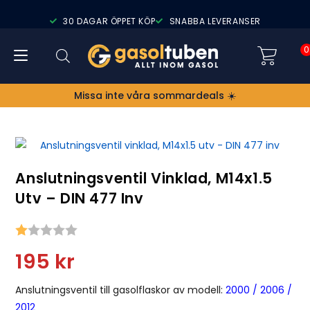
30 DAGAR ÖPPET KÖP
SNABBA LEVERANSER
0
Missa inte våra sommardeals ☀️
Anslutningsventil Vinklad, M14x1.5
Utv – DIN 477 Inv
Snittbetyg:
195
kr
Anslutningsventil till gasolflaskor av modell:
2000
/
2006
/
2012