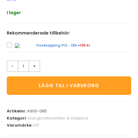
I lager
Rekommenderade tillbehör:
Flaskkoppling POL - DIN
+
195 kr
-
+
LÄGG TILL I VARUKORG
Artikelnr:
A900-085
Kategori:
Slangbrottsventiler & Adaptrar
Varumärke:
IGT