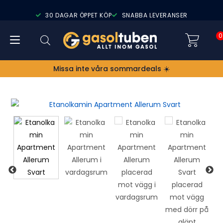
30 DAGAR ÖPPET KÖP
SNABBA LEVERANSER
0
Missa inte våra sommardeals ☀️