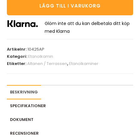
LÄGG TILL I VARUKORG
Glöm inte att du kan delbetala ditt köp
med Klarna
Artikelnr:
10425AP
Kategori:
Etanolkamin
Etiketter:
Altanen / Terrassen
,
Etanolkaminer
BESKRIVNING
SPECIFIKATIONER
DOKUMENT
RECENSIONER