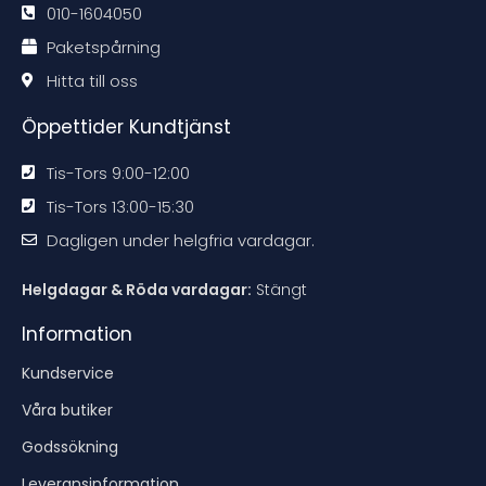
d
d
d
d
010-1604050
a
a
a
a
t
t
t
t
Paketspårning
i
i
i
i
o
o
o
o
n
n
n
n
Hitta till oss
e
e
e
e
n
n
n
n
Öppettider Kundtjänst
Tis-Tors 9:00-12:00
Tis-Tors 13:00-15:30
Dagligen under helgfria vardagar.
Helgdagar & Röda vardagar:
Stängt
Information
Kundservice
Våra butiker
Godssökning
Leveransinformation