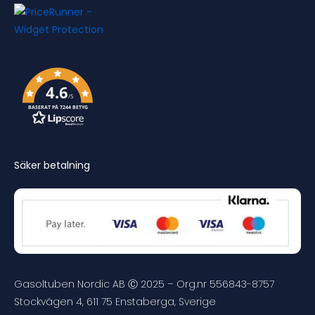
4.6
/5
BASERAT PÅ 7244 BETYG
Säker betalning
Gasoltuben Nordic AB Ⓒ 2025 – Org.nr 556843-8757
Stockvägen 4, 611 75 Enstaberga, Sverige