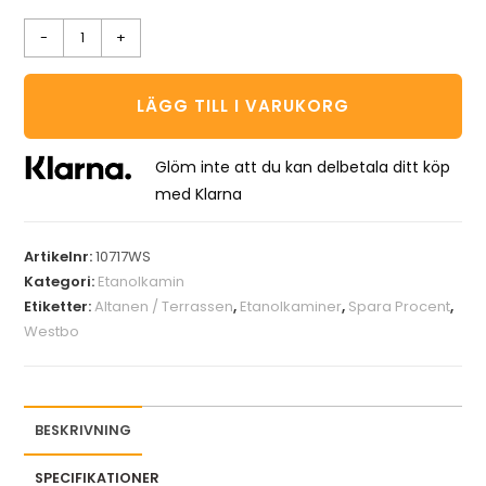
-
+
LÄGG TILL I VARUKORG
Glöm inte att du kan delbetala ditt köp
med Klarna
Artikelnr:
10717WS
Kategori:
Etanolkamin
Etiketter:
Altanen / Terrassen
,
Etanolkaminer
,
Spara Procent
,
Westbo
BESKRIVNING
SPECIFIKATIONER