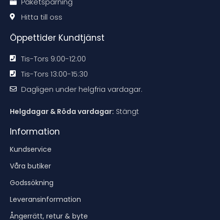
Paketspårning
i
i
i
i
o
o
o
o
n
n
n
n
Hitta till oss
e
e
e
e
n
n
n
n
Öppettider Kundtjänst
Tis-Tors 9:00-12:00
Tis-Tors 13:00-15:30
Dagligen under helgfria vardagar.
Helgdagar & Röda vardagar:
Stängt
Information
Kundservice
Våra butiker
Godssökning
Leveransinformation
Ångerrätt, retur & byte