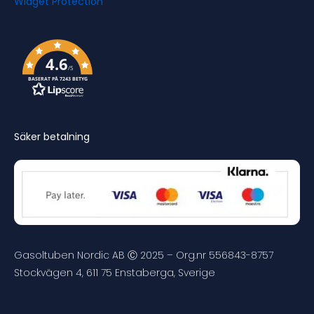
4.6
/5
BASERAT PÅ 7243 BETYG
Säker betalning
Gasoltuben Nordic AB Ⓒ 2025 – Org.nr 556843-8757
Stockvägen 4, 611 75 Enstaberga, Sverige