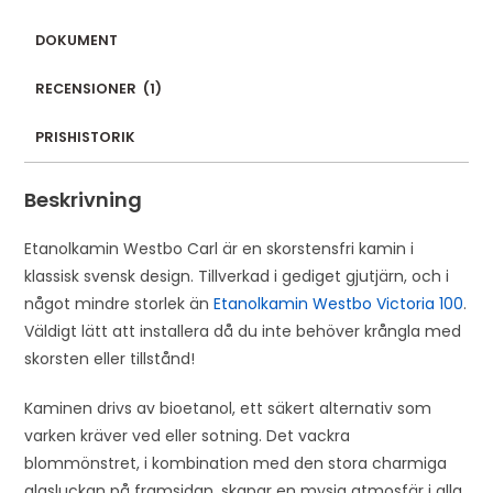
DOKUMENT
RECENSIONER
(
1
)
PRISHISTORIK
Beskrivning
Etanolkamin Westbo Carl är en skorstensfri kamin i
klassisk svensk design. Tillverkad i gediget gjutjärn, och i
något mindre storlek än
Etanolkamin Westbo Victoria 100
.
Väldigt lätt att installera då du inte behöver krångla med
skorsten eller tillstånd!
Kaminen drivs av bioetanol, ett säkert alternativ som
varken kräver ved eller sotning. Det vackra
blommönstret, i kombination med den stora charmiga
glasluckan på framsidan, skapar en mysig atmosfär i alla