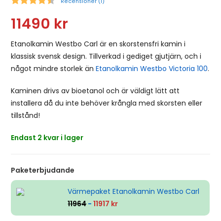
Recensioner (
1
)
Snittbetyg:
11490
kr
Etanolkamin Westbo Carl är en skorstensfri kamin i
klassisk svensk design. Tillverkad i gediget gjutjärn, och i
något mindre storlek än
Etanolkamin Westbo Victoria 100
.
Kaminen drivs av bioetanol och är väldigt lätt att
installera då du inte behöver krångla med skorsten eller
tillstånd!
Endast 2 kvar i lager
Paketerbjudande
Värmepaket Etanolkamin Westbo Carl
11964
-
11917 kr