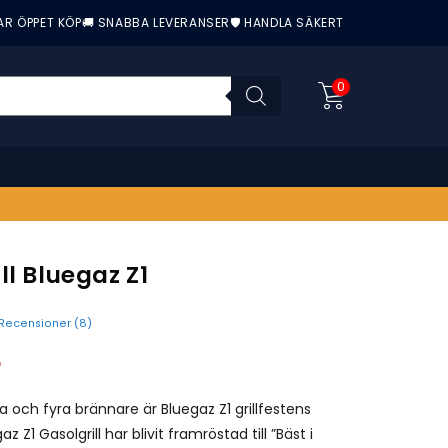
AR ÖPPET KÖP
🚚 SNABBA LEVERANSER
🛡️ HANDLA SÄKERT
0
ll Bluegaz Z1
Recensioner (
8
)
nittbetyg:
r
ta och fyra brännare är Bluegaz Z1 grillfestens
 Z1 Gasolgrill har blivit framröstad till ”Bäst i