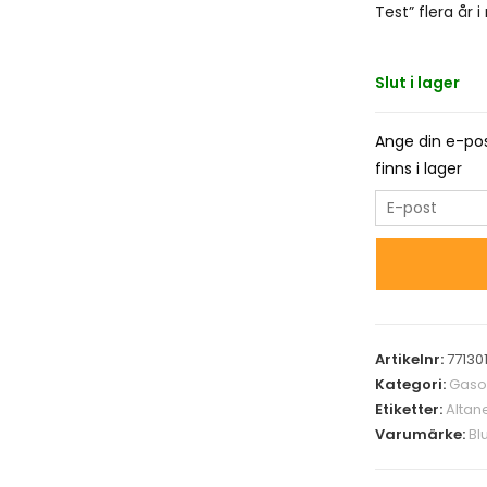
Test” flera år i 
Slut i lager
Ange din e-pos
finns i lager
E
n
t
e
r
y
Artikelnr:
77130
o
Kategori:
Gasol
u
Etiketter:
Altan
r
Varumärke:
Bl
e
m