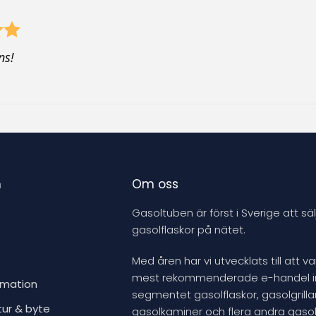
o
d
u
ns!
c
t
n
Om oss
Gasoltuben är först i Sverige att säl
gasolflaskor på nätet.
Med åren har vi utvecklats till att v
mest rekommenderade e-handel 
rmation
segmentet gasolflaskor, gasolgrillar
tur & byte
gasolkaminer och flera andra gasol