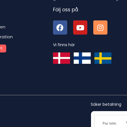
Följ oss på
ben
iration
Vi finns här
!
Säker betalning