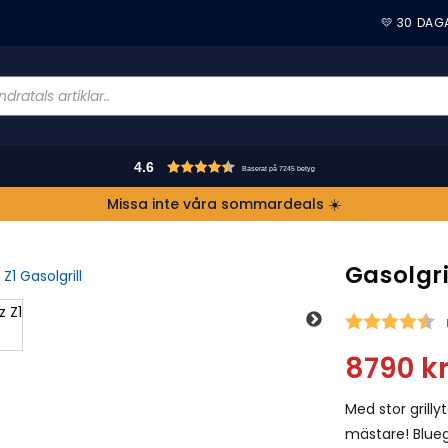
💛 30 DAG
4.6
Baserat på 7245 betyg
Missa inte våra sommardeals ☀️
Gasolgri
S
8790
k
Med stor grilly
mästare! Bluegaz