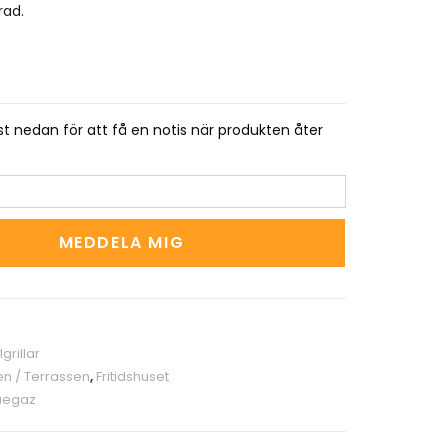
rad.
t nedan för att få en notis när produkten åter
MEDDELA MIG
1
grillar
en / Terrassen
,
Fritidshuset
uegaz