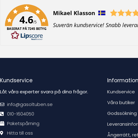
Författare:
Mikael Klasson
4.6
/5
T
Suverän kundservice! Snabb levera
BASERAT PÅ 7245 BETYG
e
x
t
:
Kundservice
Informatio
Låt våra experter svara på dina frågor.
Kundservice
Våra butiker
info@gasoltuben.se
Godssökning
010-1604050
Paketspårning
Leveransinfo
Hitta till oss
Ångerrätt, re