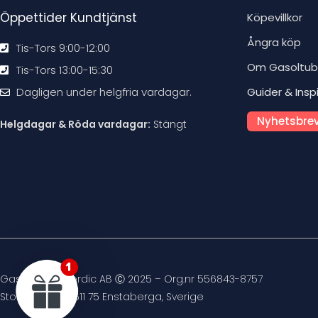
Öppettider Kundtjänst
Köpevillkor
Ångra köp
Tis-Tors 9:00-12:00
Om Gasoltu
Tis-Tors 13:00-15:30
Dagligen under helgfria vardagar.
Guider & Insp
Nyhetsbrev
Helgdagar & Röda vardagar:
Stängt
Gasoltuben Nordic AB Ⓒ 2025 – Org.nr 556843-8757
Stockvägen 4, 611 75 Enstaberga, Sverige