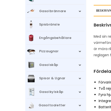
BESKRIV
Gasolbrännare
Beskriv
Spisbränsle
Med sin re
Engångsbehållare
värmeförde
är möra r
Pizzaugnar
reglagen f
Gasolskåp
Fördela
Spisar & Ugnar
Förvar
Två rej
Gasolkylskåp
Fyra hj
Integr
Gasoltoaletter
Batter