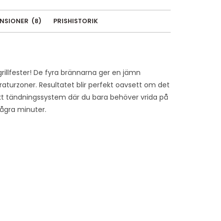
ENSIONER
(
8
)
PRISHISTORIK
 grillfester! De fyra brännarna ger en jämn
raturzoner. Resultatet blir perfekt oavsett om det
iskt tändningssystem där du bara behöver vrida på
några minuter.