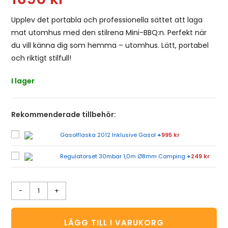
Upplev det portabla och professionella sättet att laga
mat utomhus med den stilrena Mini-BBQ:n. Perfekt när
du vill känna dig som hemma – utomhus. Lätt, portabel
och riktigt stilfull!
I lager
Rekommenderade tillbehör:
Gasolflaska 2012 Inklusive Gasol
+
995 kr
Regulatorset 30mbar 1,0m Ø8mm Camping
+
249 kr
-
+
LÄGG TILL I VARUKORG