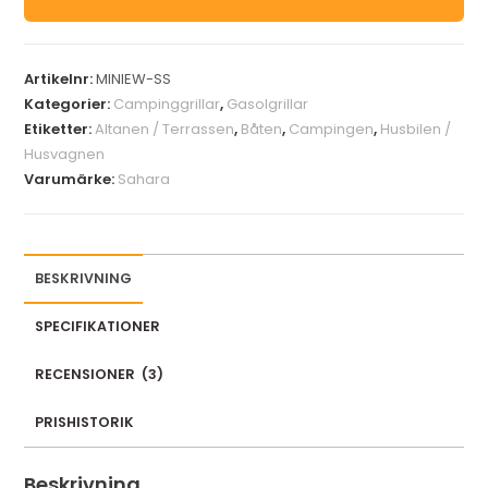
Artikelnr:
MINIEW-SS
Kategorier:
Campinggrillar
,
Gasolgrillar
Etiketter:
Altanen / Terrassen
,
Båten
,
Campingen
,
Husbilen /
Husvagnen
Varumärke:
Sahara
BESKRIVNING
SPECIFIKATIONER
RECENSIONER
(
3
)
PRISHISTORIK
Beskrivning