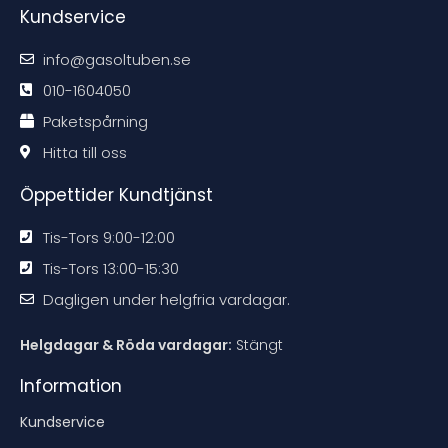
e
e
e
e
Kundservice
k
k
k
k
o
o
o
o
m
m
m
m
m
m
m
m
info@gasoltuben.se
e
e
e
e
n
n
n
n
d
d
d
d
010-1604050
a
a
a
a
t
t
t
t
Paketspårning
i
i
i
i
o
o
o
o
n
n
n
n
Hitta till oss
e
e
e
e
n
n
n
n
Öppettider Kundtjänst
Tis-Tors 9:00-12:00
Tis-Tors 13:00-15:30
Dagligen under helgfria vardagar.
Helgdagar & Röda vardagar:
Stängt
Information
Kundservice