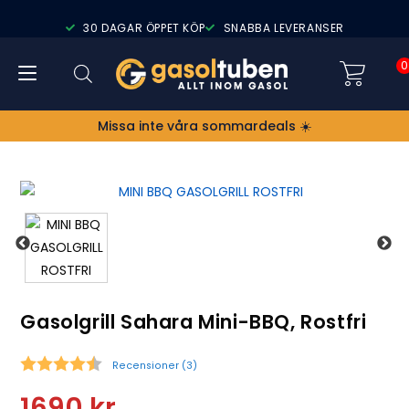
30 DAGAR ÖPPET KÖP
SNABBA LEVERANSER
0
Missa inte våra sommardeals ☀️
Gasolgrill Sahara Mini-BBQ, Rostfri
Recensioner (
3
)
Snittbetyg:
1690
kr