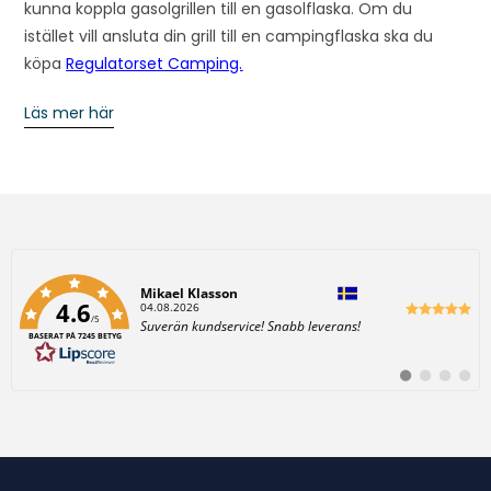
kunna koppla gasolgrillen till en gasolflaska. Om du
istället vill ansluta din grill till en campingflaska ska du
köpa
Regulatorset Camping.
Läs mer här
Författare:
Mikael Klasson
4.6
D
04.08.2026
/5
a
T
Suverän kundservice! Snabb leverans!
t
BASERAT PÅ 7245 BETYG
e
u
x
m
t
:
B
B
B
B
:
y
y
y
y
t
t
t
t
t
t
t
t
i
i
i
i
l
l
l
l
l
l
l
l
#
#
#
#
r
r
r
r