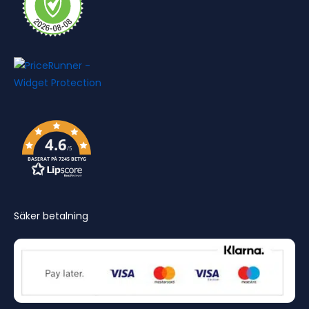
4.6
/5
BASERAT PÅ 7245 BETYG
Säker betalning